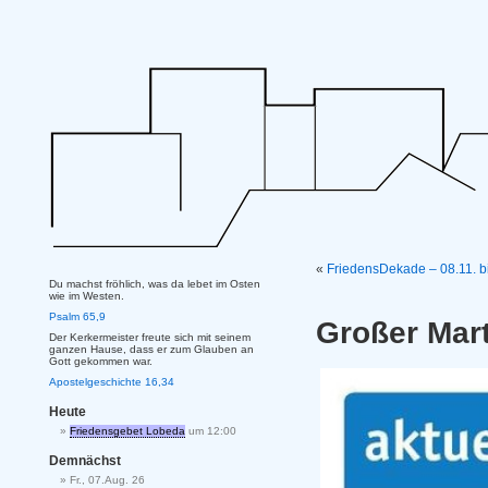
«
FriedensDekade – 08.11. b
Du machst fröhlich, was da lebet im Osten
wie im Westen.
Psalm 65,9
Großer Mar
Der Kerkermeister freute sich mit seinem
ganzen Hause, dass er zum Glauben an
Gott gekommen war.
Apostelgeschichte 16,34
Heute
Friedensgebet Lobeda
um 12:00
Demnächst
Fr., 07.Aug. 26