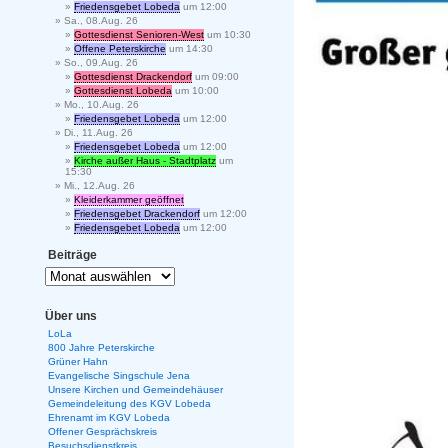
Friedensgebet Lobeda
um 12:00
Sa., 08.Aug. 26
Gottesdienst Senioren-West
um 10:30
Offene Peterskirche
um 14:30
So., 09.Aug. 26
Gottesdienst Drackendorf
um 09:00
Gottesdienst Lobeda
um 10:00
Mo., 10.Aug. 26
Friedensgebet Lobeda
um 12:00
Di., 11.Aug. 26
Friedensgebet Lobeda
um 12:00
Kirche außer Haus - Stadtplatz
um
15:30
Mi., 12.Aug. 26
Kleiderkammer geöffnet
Friedensgebet Drackendorf
um 12:00
Friedensgebet Lobeda
um 12:00
Beiträge
Über uns
LoLa
800 Jahre Peterskirche
Grüner Hahn
Evangelische Singschule Jena
Unsere Kirchen und Gemeindehäuser
Gemeindeleitung des KGV Lobeda
Ehrenamt im KGV Lobeda
Offener Gesprächskreis
Besuchsdienstkreis