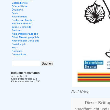
Gottesdienste
Offene Kirche
Ökumene
Feste
Kirchenmusik
Kinder und Familien
Konfirmand*innen
Junge Gemeinde
Senioren
Kleiderkammer Lobeda
Bibel- Themengespräch
Kirchenregion Jena-Süd
Sozialprojekt
Yoga
Kontakte
Datenschutz
Besucheraktivitäten:
Jetzt online: 0
Klicks (Hits) heute: 216
Klicks diese Woche: 1556
Ralf Krieg
Dieser Beitr
veröffentlicht und 