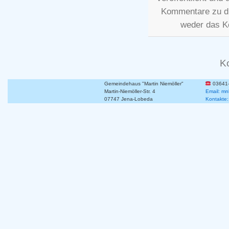
Kommentare zu d
weder das K
K
Gemeindehaus "Martin Niemöller"
03641
Martin-Niemöller-Str. 4
Email: mn
07747 Jena-Lobeda
Kontakte