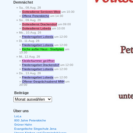
Demnächst
Sa., 08.Aug. 26
Gottesdienst Senioren-West
um 10:30
Offene Peterskirche
um 14:30
So., 09.Aug. 26
Gottesdienst Drackendorf
um 09:00
Gottesdienst Lobeda
um 10:00
Mo., 10.Aug. 26
Friedensgebet Lobeda
um 12:00
Di., 11.Aug. 26
Friedensgebet Lobeda
um 12:00
Kirche außer Haus - Stadtplatz
um
15:30
Mi., 12.Aug. 26
Kleiderkammer geöffnet
Friedensgebet Drackendorf
um 12:00
Friedensgebet Lobeda
um 12:00
Do., 13.Aug. 26
Friedensgebet Lobeda
um 12:00
Offener Gesprächsabend MNH
um
20:00
Beiträge
Über uns
LoLa
800 Jahre Peterskirche
Grüner Hahn
Evangelische Singschule Jena
Unsere Kirchen und Gemeindehäuser