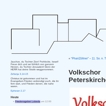
«
“PhariZöllner” – 11. So. n. 
Jauchze, du Tochter Zion! Frohlocke, Israel!
Freue dich und sei fröhlich von ganzem
Herzen, du Tochter Jerusalem! Denn der
HERR hat deine Strafe weggenommen.
Volkscho
Zefanja 3,14-15
Peterskirch
Christus ist gekommen und hat im
Evangelium Frieden verkündigt euch, die ihr
fern wart, und Frieden denen, die nahe
waren.
Epheser 2,17
Heute
Friedensgebet Lobeda
um 12:00