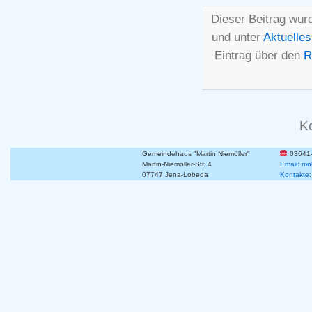
Dieser Beitrag wur
und unter
Aktuelles
Eintrag über den
R
K
Gemeindehaus "Martin Niemöller"
03641
Martin-Niemöller-Str. 4
Email: mn
07747 Jena-Lobeda
Kontakte