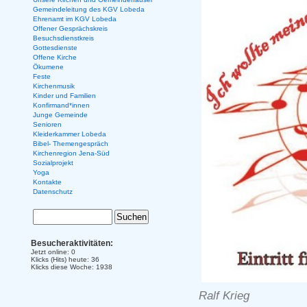
Gemeindeleitung des KGV Lobeda
Ehrenamt im KGV Lobeda
Offener Gesprächskreis
Besuchsdienstkreis
Gottesdienste
Offene Kirche
Ökumene
Feste
Kirchenmusik
Kinder und Familien
Konfirmand*innen
Junge Gemeinde
Senioren
Kleiderkammer Lobeda
Bibel- Themengespräch
Kirchenregion Jena-Süd
Sozialprojekt
Yoga
Kontakte
Datenschutz
Besucheraktivitäten:
Jetzt online: 0
Klicks (Hits) heute: 36
Klicks diese Woche: 1938
Ralf Krieg