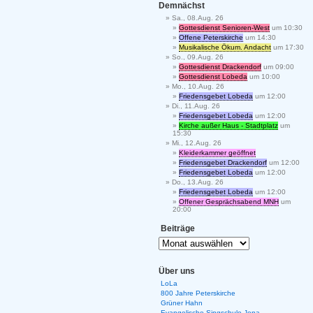
Demnächst
Sa., 08.Aug. 26
Gottesdienst Senioren-West
um 10:30
Offene Peterskirche
um 14:30
Musikalische Ökum. Andacht
um 17:30
So., 09.Aug. 26
Gottesdienst Drackendorf
um 09:00
Gottesdienst Lobeda
um 10:00
Mo., 10.Aug. 26
Friedensgebet Lobeda
um 12:00
Di., 11.Aug. 26
Friedensgebet Lobeda
um 12:00
Kirche außer Haus - Stadtplatz
um
15:30
Mi., 12.Aug. 26
Kleiderkammer geöffnet
Friedensgebet Drackendorf
um 12:00
Friedensgebet Lobeda
um 12:00
Do., 13.Aug. 26
Friedensgebet Lobeda
um 12:00
Offener Gesprächsabend MNH
um
20:00
Beiträge
Über uns
LoLa
800 Jahre Peterskirche
Grüner Hahn
Evangelische Singschule Jena