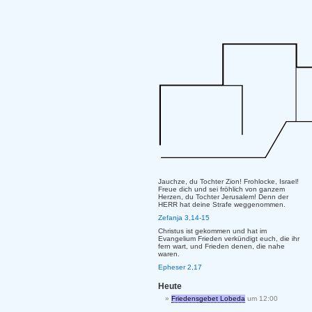
Jauchze, du Tochter Zion! Frohlocke, Israel!
Freue dich und sei fröhlich von ganzem
Herzen, du Tochter Jerusalem! Denn der
HERR hat deine Strafe weggenommen.
Zefanja 3,14-15
Christus ist gekommen und hat im
Evangelium Frieden verkündigt euch, die ihr
fern wart, und Frieden denen, die nahe
waren.
Epheser 2,17
Heute
Friedensgebet Lobeda
um 12:00