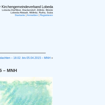
er Kirchengemeindeverband Lobeda
Lobeda-Ost/West, Drackendorf, Zöllnitz, Illmnitz
Lobeda-Altstadt, Wöllnitz, Rutha, Sulza
Startseite
|
Anmelden
|
Registrieren
dachten – 18.02. bis 05.04.2015 – MNH
»
15 – MNH