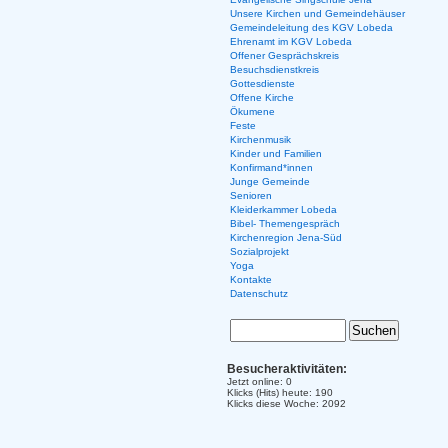
Unsere Kirchen und Gemeindehäuser
Gemeindeleitung des KGV Lobeda
Ehrenamt im KGV Lobeda
Offener Gesprächskreis
Besuchsdienstkreis
Gottesdienste
Offene Kirche
Ökumene
Feste
Kirchenmusik
Kinder und Familien
Konfirmand*innen
Junge Gemeinde
Senioren
Kleiderkammer Lobeda
Bibel- Themengespräch
Kirchenregion Jena-Süd
Sozialprojekt
Yoga
Kontakte
Datenschutz
Besucheraktivitäten:
Jetzt online: 0
Klicks (Hits) heute: 190
Klicks diese Woche: 2092