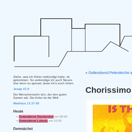
«
Gottesdienst Peterskirche 
Siehe, was ich früher verkündigt habe, ist
gekommen. So verkündige ich auch Neues;
ehe denn es sprosst, lasse ich’s euch hören.
Chorissimo 
Jesaja 42,9
Der Menschensohn ist’s, der den guten
Samen sät. Der Acker ist die Welt.
Matthäus 13,37-38
Heute
Gottesdienst Drackendorf
um 09:00
Gottesdienst Lobeda
um 10:00
Demnächst