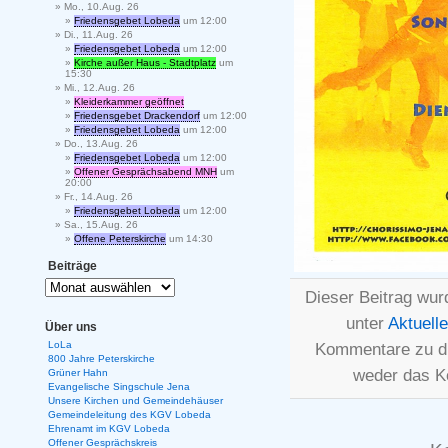
Mo., 10.Aug. 26
Friedensgebet Lobeda
um 12:00
Di., 11.Aug. 26
Friedensgebet Lobeda
um 12:00
Kirche außer Haus - Stadtplatz
um
15:30
Mi., 12.Aug. 26
Kleiderkammer geöffnet
Friedensgebet Drackendorf
um 12:00
Friedensgebet Lobeda
um 12:00
Do., 13.Aug. 26
Friedensgebet Lobeda
um 12:00
Offener Gesprächsabend MNH
um
20:00
Fr., 14.Aug. 26
Friedensgebet Lobeda
um 12:00
Sa., 15.Aug. 26
Offene Peterskirche
um 14:30
Beiträge
Dieser Beitrag wur
unter
Aktuell
Über uns
LoLa
Kommentare zu d
800 Jahre Peterskirche
weder das K
Grüner Hahn
Evangelische Singschule Jena
Unsere Kirchen und Gemeindehäuser
Gemeindeleitung des KGV Lobeda
Ehrenamt im KGV Lobeda
Offener Gesprächskreis