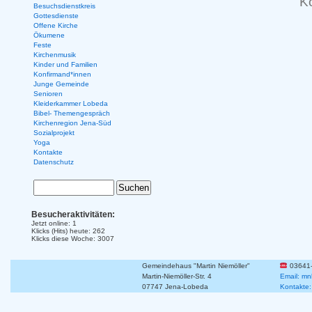
K
Besuchsdienstkreis
Gottesdienste
Offene Kirche
Ökumene
Feste
Kirchenmusik
Kinder und Familien
Konfirmand*innen
Junge Gemeinde
Senioren
Kleiderkammer Lobeda
Bibel- Themengespräch
Kirchenregion Jena-Süd
Sozialprojekt
Yoga
Kontakte
Datenschutz
Besucheraktivitäten:
Jetzt online: 1
Klicks (Hits) heute: 262
Klicks diese Woche: 3007
Gemeindehaus "Martin Niemöller"
03641
Martin-Niemöller-Str. 4
Email: mn
07747 Jena-Lobeda
Kontakte