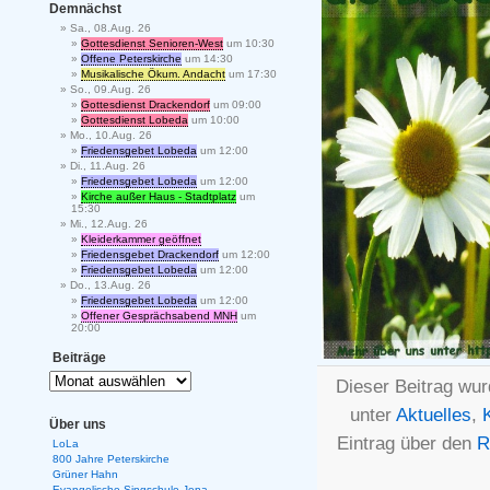
Demnächst
Sa., 08.Aug. 26
Gottesdienst Senioren-West
um 10:30
Offene Peterskirche
um 14:30
Musikalische Ökum. Andacht
um 17:30
So., 09.Aug. 26
Gottesdienst Drackendorf
um 09:00
Gottesdienst Lobeda
um 10:00
Mo., 10.Aug. 26
Friedensgebet Lobeda
um 12:00
Di., 11.Aug. 26
Friedensgebet Lobeda
um 12:00
Kirche außer Haus - Stadtplatz
um
15:30
Mi., 12.Aug. 26
Kleiderkammer geöffnet
Friedensgebet Drackendorf
um 12:00
Friedensgebet Lobeda
um 12:00
Do., 13.Aug. 26
Friedensgebet Lobeda
um 12:00
Offener Gesprächsabend MNH
um
20:00
Beiträge
Dieser Beitrag wur
unter
Aktuelles
,
Über uns
Eintrag über den
R
LoLa
800 Jahre Peterskirche
Grüner Hahn
Evangelische Singschule Jena