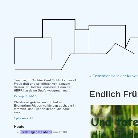
«
Gottesdienste in der Kar
Jauchze, du Tochter Zion! Frohlocke, Israel!
Freue dich und sei fröhlich von ganzem
Herzen, du Tochter Jerusalem! Denn der
HERR hat deine Strafe weggenommen.
Endlich Frü
Zefanja 3,14-15
Christus ist gekommen und hat im
Evangelium Frieden verkündigt euch, die ihr
fern wart, und Frieden denen, die nahe
waren.
Epheser 2,17
Heute
Friedensgebet Lobeda
um 12:00