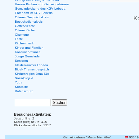
Unsere Kirchen und Gemeindehäuser
Gemeindeleitung des KGV Lobeda
Ehrenamt im KGV Lobeda
K
Offener Gesprächskreis
Besuchsdienstkreis
Gottesdienste
Offene Kirche
Ökumene
Feste
Kirchenmusik
Kinder und Familien
Konfirmand*innen
Junge Gemeinde
Senioren
Kleiderkammer Lobeda
Bibel- Themengespräch
Kirchenregion Jena-Süd
Sozialprojekt
Yoga
Kontakte
Datenschutz
Besucheraktivitäten:
Jetzt online: 2
Klicks (Hits) heute: 415
Klicks diese Woche: 2317
Gemeindehaus "Martin Niemöller"
03641