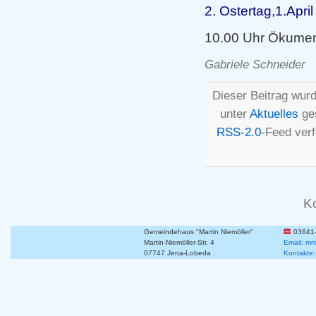
2. Ostertag,1.April
10.00 Uhr Ökumeni
Gabriele Schneider
Dieser Beitrag wurd
unter
Aktuelles
ges
RSS-2.0
-Feed ver
K
Gemeindehaus "Martin Niemöller"
03641
Martin-Niemöller-Str. 4
Email: mn
07747 Jena-Lobeda
Kontakte