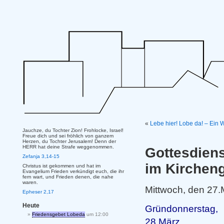
«
Lebe hier! Lobe da! – Ein
Jauchze, du Tochter Zion! Frohlocke, Israel!
Freue dich und sei fröhlich von ganzem
Herzen, du Tochter Jerusalem! Denn der
HERR hat deine Strafe weggenommen.
Gottesdien
Zefanja 3,14-15
im Kirchen
Christus ist gekommen und hat im
Evangelium Frieden verkündigt euch, die ihr
fern wart, und Frieden denen, die nahe
waren.
Mittwoch, den 27
Epheser 2,17
Heute
Grün
Friedensgebet Lobeda
um 12:00
2