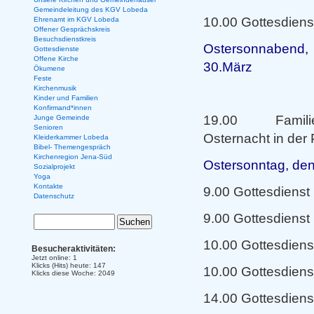
Gemeindeleitung des KGV Lobeda
10.00 Gottesdiens
Ehrenamt im KGV Lobeda
Offener Gesprächskreis
Besuchsdienstkreis
Oste
Gottesdienste
Offene Kirche
3
Ökumene
Feste
Kirchenmusik
Kinder und Familien
Konfirmand*innen
19.00 Familie
Junge Gemeinde
Senioren
Osternacht in der
Kleiderkammer Lobeda
Bibel- Themengespräch
Kirchenregion Jena-Süd
Ostersonntag, de
Sozialprojekt
Yoga
Kontakte
9.00 Gottesdienst
Datenschutz
9.00 Gottesdienst
10.00 Gottesdienst
Besucheraktivitäten:
Jetzt online: 1
Klicks (Hits) heute: 147
10.00 Gottesdiens
Klicks diese Woche: 2049
14.00 Gottesdienst