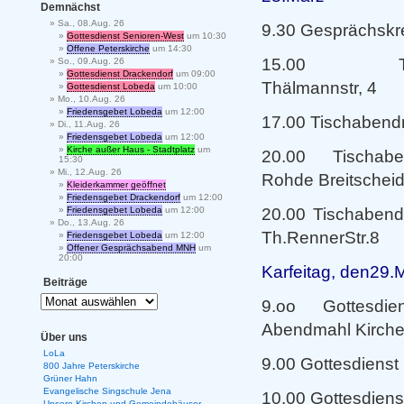
Demnächst
Sa., 08.Aug. 26
9.30 Gesprächskre
Gottesdienst Senioren-West
um 10:30
Offene Peterskirche
um 14:30
15.00 Tisc
So., 09.Aug. 26
Gottesdienst Drackendorf
um 09:00
Thälmannstr, 4
Gottesdienst Lobeda
um 10:00
Mo., 10.Aug. 26
Friedensgebet Lobeda
um 12:00
17.00 Tischaben
Di., 11.Aug. 26
Friedensgebet Lobeda
um 12:00
Kirche außer Haus - Stadtplatz
um
20.00 Tischab
15:30
Mi., 12.Aug. 26
Rohde Breitscheid
Kleiderkammer geöffnet
Friedensgebet Drackendorf
um 12:00
20.00 Tischabend
Friedensgebet Lobeda
um 12:00
Do., 13.Aug. 26
Th.RennerStr.8
Friedensgebet Lobeda
um 12:00
Offener Gesprächsabend MNH
um
20:00
Karfeitag, den29.
Beiträge
9.oo Gottesdi
Abendmahl Kirche
Über uns
LoLa
9.00 Gottesdienst
800 Jahre Peterskirche
Grüner Hahn
Evangelische Singschule Jena
10.00 Gottesdienst
Unsere Kirchen und Gemeindehäuser