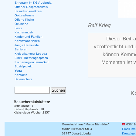
Ehrenamt im KGV Lobeda
Offener Gesprächskreis
Besuchsdienstkreis
Gottesdienste
Offene Kirche
Ökumene
Ralf Krieg
Feste
Kirchenmusik
Kinder und Familien
Dieser Beitr
Konfirmand*innen
Junge Gemeinde
veröffentlicht und 
Senioren
können Kommen
Kleiderkammer Lobeda
Bibel- Themengespräch
Momentan ist 
Kirchenregion Jena-Süd
Sozialprojekt
Yoga
Kontakte
Datenschutz
K
Besucheraktivitäten:
Jetzt online: 1
Klicks (Hits) heute: 18
Klicks diese Woche: 2357
Gemeindehaus "Martin Niemöller"
03641
Martin-Niemöller-Str. 4
Email: mn
07747 Jena-Lobeda
Kontakte