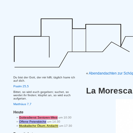
«
Abendandachten zur Schö
Du bist der Gott, der mir hilft; täglich harre ich
auf dich.
Psalm 25,5
La Moresca
Bittet, so wird euch gegeben; suchet, so
werdet ihr finden; klopfet an, so wird euch
aufgetan.
Matthäus 7,7
Heute
Gottesdienst Senioren-West
um 10:30
Offene Peterskirche
um 14:30
Musikalische Ökum. Andacht
um 17:30