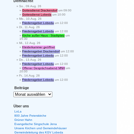
Demnächst
So., 09.Aug. 26
Gottesdienst Drackendorf
um 09:00
Gottesdienst Lobeda
um 10:00
Mo., 10.Aug. 26
Friedensgebet Lobeda
um 12:00
Di., 11.Aug. 26
Friedensgebet Lobeda
um 12:00
Kirche außer Haus - Stadtplatz
um
15:30
Mi., 12.Aug. 26
Kleiderkammer geöffnet
Friedensgebet Drackendorf
um 12:00
Friedensgebet Lobeda
um 12:00
Do., 13.Aug. 26
Friedensgebet Lobeda
um 12:00
Offener Gesprächsabend MNH
um
20:00
Fr., 14.Aug. 26
Friedensgebet Lobeda
um 12:00
Beiträge
Über uns
LoLa
800 Jahre Peterskirche
Grüner Hahn
Evangelische Singschule Jena
Unsere Kirchen und Gemeindehäuser
Gemeindeleitung des KGV Lobeda