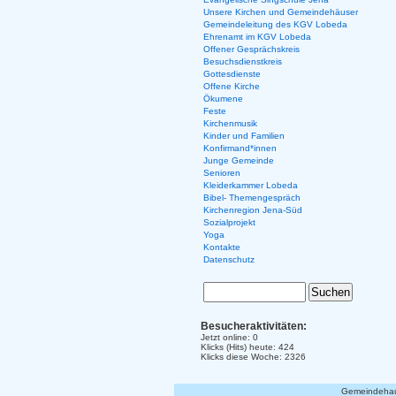
Unsere Kirchen und Gemeindehäuser
Gemeindeleitung des KGV Lobeda
Ehrenamt im KGV Lobeda
Offener Gesprächskreis
Besuchsdienstkreis
Gottesdienste
Offene Kirche
Ökumene
Feste
Kirchenmusik
Kinder und Familien
Konfirmand*innen
Junge Gemeinde
Senioren
Kleiderkammer Lobeda
Bibel- Themengespräch
Kirchenregion Jena-Süd
Sozialprojekt
Yoga
Kontakte
Datenschutz
Besucheraktivitäten:
Jetzt online: 0
Klicks (Hits) heute: 424
Klicks diese Woche: 2326
Gemeindehaus