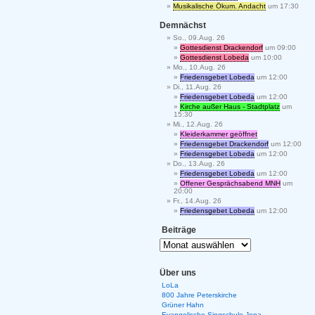
Musikalische Ökum. Andacht
um 17:30
Demnächst
So., 09.Aug. 26
Gottesdienst Drackendorf
um 09:00
Gottesdienst Lobeda
um 10:00
Mo., 10.Aug. 26
Friedensgebet Lobeda
um 12:00
Di., 11.Aug. 26
Friedensgebet Lobeda
um 12:00
Kirche außer Haus - Stadtplatz
um
15:30
Mi., 12.Aug. 26
Kleiderkammer geöffnet
Friedensgebet Drackendorf
um 12:00
Friedensgebet Lobeda
um 12:00
Do., 13.Aug. 26
Friedensgebet Lobeda
um 12:00
Offener Gesprächsabend MNH
um
20:00
Fr., 14.Aug. 26
Friedensgebet Lobeda
um 12:00
Beiträge
Über uns
LoLa
800 Jahre Peterskirche
Grüner Hahn
Evangelische Singschule Jena