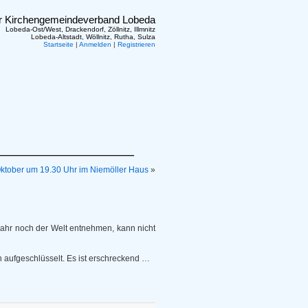
er Kirchengemeindeverband Lobeda
Lobeda-Ost/West, Drackendorf, Zöllnitz, Illmnitz
Lobeda-Altstadt, Wöllnitz, Rutha, Sulza
Startseite
|
Anmelden
|
Registrieren
ktober um 19.30 Uhr im Niemöller Haus
»
Jahr noch der Welt entnehmen, kann nicht
 aufgeschlüsselt. Es ist erschreckend …