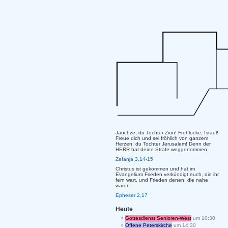
Jauchze, du Tochter Zion! Frohlocke, Israel!
Freue dich und sei fröhlich von ganzem
Herzen, du Tochter Jerusalem! Denn der
HERR hat deine Strafe weggenommen.
Zefanja 3,14-15
Christus ist gekommen und hat im
Evangelium Frieden verkündigt euch, die ihr
fern wart, und Frieden denen, die nahe
waren.
Epheser 2,17
Heute
Gottesdienst Senioren-West
um 10:30
Offene Peterskirche
um 14:30