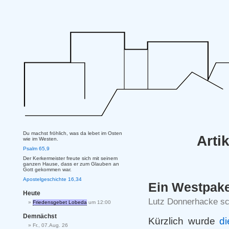
Du machst fröhlich, was da lebet im Osten
Arti
wie im Westen.
Psalm 65,9
Der Kerkermeister freute sich mit seinem
ganzen Hause, dass er zum Glauben an
Gott gekommen war.
Apostelgeschichte 16,34
Ein Westpak
Heute
Lutz Donnerhacke sc
Friedensgebet Lobeda
um 12:00
Demnächst
Kürzlich wurde
di
Fr., 07.Aug. 26