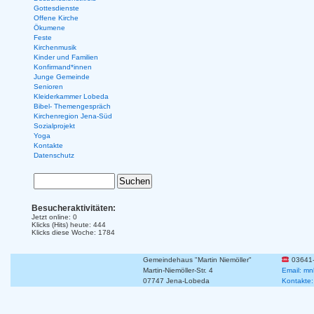
Gottesdienste
Offene Kirche
Ökumene
Feste
Kirchenmusik
Kinder und Familien
Konfirmand*innen
Junge Gemeinde
Senioren
Kleiderkammer Lobeda
Bibel- Themengespräch
Kirchenregion Jena-Süd
Sozialprojekt
Yoga
Kontakte
Datenschutz
Besucheraktivitäten:
Jetzt online: 0
Klicks (Hits) heute: 444
Klicks diese Woche: 1784
Gemeindehaus "Martin Niemöller"
03641
Martin-Niemöller-Str. 4
Email: mn
07747 Jena-Lobeda
Kontakte