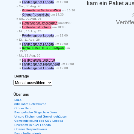
kam ein Paket au
Friedensgebet Lobeda
um 12:00
Sa., 08.Aug. 26
Gottesdienst Senioren-West
um 10:30
Offene Peterskirche
um 14:30
So., 09.Aug. 26
Veröffe
Gottesdienst Drackendorf
um 09:00
Gottesdienst Lobeda
um 10:00
Mo., 10.Aug. 26
Friedensgebet Lobeda
um 12:00
Di., 11.Aug. 26
Friedensgebet Lobeda
um 12:00
Kirche außer Haus - Stadtplatz
um
15:30
Mi., 12.Aug. 26
Kleiderkammer geöffnet
Friedensgebet Drackendorf
um 12:00
Friedensgebet Lobeda
um 12:00
Beiträge
Über uns
LoLa
800 Jahre Peterskirche
Grüner Hahn
Evangelische Singschule Jena
Unsere Kirchen und Gemeindehäuser
Gemeindeleitung des KGV Lobeda
Ehrenamt im KGV Lobeda
Offener Gesprächskreis
Besuchsdienstkreis