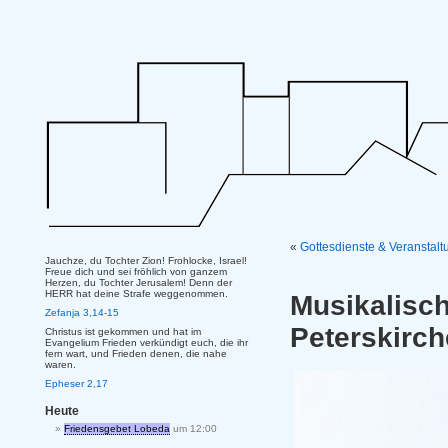
«
Gottesdienste & Veranstal
Jauchze, du Tochter Zion! Frohlocke, Israel!
Freue dich und sei fröhlich von ganzem
Herzen, du Tochter Jerusalem! Denn der
HERR hat deine Strafe weggenommen.
Musikalis
Zefanja 3,14-15
Peterskirc
Christus ist gekommen und hat im
Evangelium Frieden verkündigt euch, die ihr
fern wart, und Frieden denen, die nahe
waren.
Epheser 2,17
Heute
Friedensgebet Lobeda
um 12:00