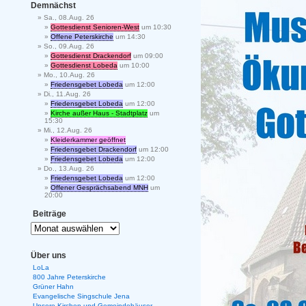
Demnächst
Sa., 08.Aug. 26
Gottesdienst Senioren-West
um 10:30
Offene Peterskirche
um 14:30
So., 09.Aug. 26
Gottesdienst Drackendorf
um 09:00
Gottesdienst Lobeda
um 10:00
Mo., 10.Aug. 26
Friedensgebet Lobeda
um 12:00
Di., 11.Aug. 26
Friedensgebet Lobeda
um 12:00
Kirche außer Haus - Stadtplatz
um
15:30
Mi., 12.Aug. 26
Kleiderkammer geöffnet
Friedensgebet Drackendorf
um 12:00
Friedensgebet Lobeda
um 12:00
Do., 13.Aug. 26
Friedensgebet Lobeda
um 12:00
Offener Gesprächsabend MNH
um
20:00
Beiträge
Über uns
LoLa
800 Jahre Peterskirche
Grüner Hahn
Evangelische Singschule Jena
Unsere Kirchen und Gemeindehäuser