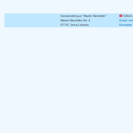
Gemeindehaus "Martin Niemöller"
03641
Martin-Niemöller-Str. 4
Email: mn
07747 Jena-Lobeda
Kontakte