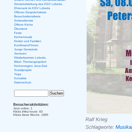
Gemeindeleitung des KGV Lobeda
Ehrenamt im KGV Lobeda
Offener Gesprächskreis
Besuchsdienstkreis
Gottesdienste
Offene Kirche
Ökumene
Feste
Kirchenmusik
Kinder und Familien
Konfirmand*innen
Junge Gemeinde
Senioren
Kleiderkammer Lobeda
Bibel- Themengespräch
Kirchenregion Jena-Süd
Sozialprojekt
Yoga
Kontakte
Datenschutz
Besucheraktivitäten:
Jetzt online: 1
Klicks (Hits) heute: 83
Klicks diese Woche: 1985
Ralf Krieg
Schlagworte:
Musika