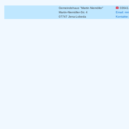
Gemeindehaus "Martin Niemöller"
03641
Martin-Niemöller-Str. 4
Email: mn
07747 Jena-Lobeda
Kontakte