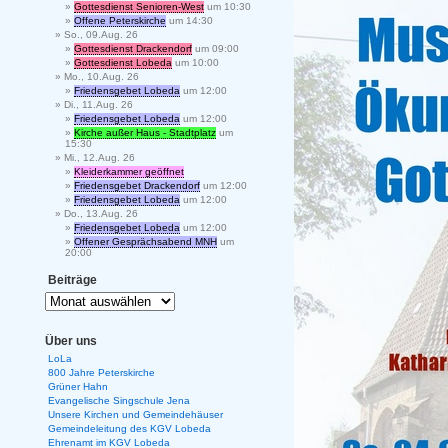
Gottesdienst Senioren-West
um 10:30
Offene Peterskirche
um 14:30
So., 09.Aug. 26
Gottesdienst Drackendorf
um 09:00
Gottesdienst Lobeda
um 10:00
Mo., 10.Aug. 26
Friedensgebet Lobeda
um 12:00
Di., 11.Aug. 26
Friedensgebet Lobeda
um 12:00
Kirche außer Haus - Stadtplatz
um
15:30
Mi., 12.Aug. 26
Kleiderkammer geöffnet
Friedensgebet Drackendorf
um 12:00
Friedensgebet Lobeda
um 12:00
Do., 13.Aug. 26
Friedensgebet Lobeda
um 12:00
Offener Gesprächsabend MNH
um
20:00
Beiträge
Über uns
LoLa
800 Jahre Peterskirche
Grüner Hahn
Evangelische Singschule Jena
Unsere Kirchen und Gemeindehäuser
Gemeindeleitung des KGV Lobeda
Ehrenamt im KGV Lobeda