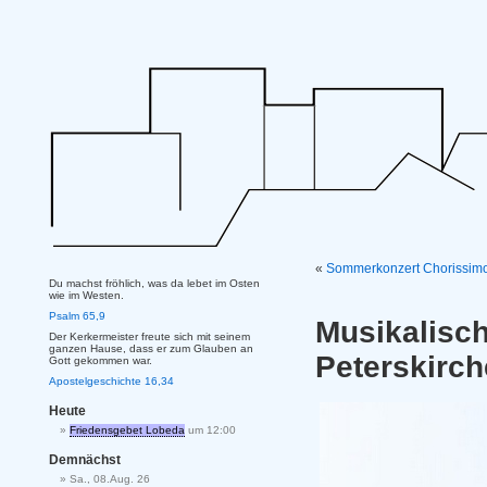
«
Sommerkonzert Chorissimo
Du machst fröhlich, was da lebet im Osten
wie im Westen.
Psalm 65,9
Musikalis
Der Kerkermeister freute sich mit seinem
ganzen Hause, dass er zum Glauben an
Peterskirc
Gott gekommen war.
Apostelgeschichte 16,34
Heute
Friedensgebet Lobeda
um 12:00
Demnächst
Sa., 08.Aug. 26