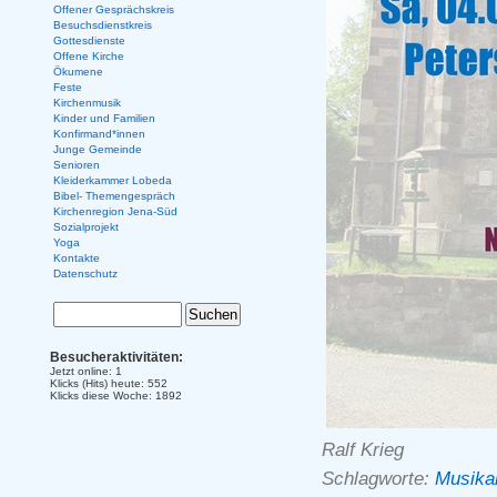
Offener Gesprächskreis
Besuchsdienstkreis
Gottesdienste
Offene Kirche
Ökumene
Feste
Kirchenmusik
Kinder und Familien
Konfirmand*innen
Junge Gemeinde
Senioren
Kleiderkammer Lobeda
Bibel- Themengespräch
Kirchenregion Jena-Süd
Sozialprojekt
Yoga
Kontakte
Datenschutz
Besucheraktivitäten:
Jetzt online: 1
Klicks (Hits) heute: 552
Klicks diese Woche: 1892
Ralf Krieg
Schlagworte:
Musika