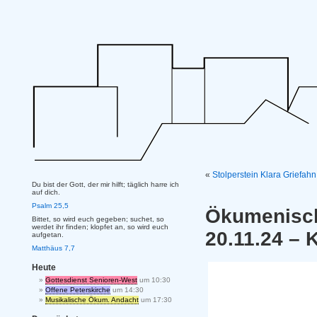
«
Stolperstein Klara Griefahn
Du bist der Gott, der mir hilft; täglich harre ich
auf dich.
Psalm 25,5
Ökumenis
Bittet, so wird euch gegeben; suchet, so
werdet ihr finden; klopfet an, so wird euch
20.11.24 –
aufgetan.
Matthäus 7,7
Heute
Gottesdienst Senioren-West
um 10:30
Offene Peterskirche
um 14:30
Musikalische Ökum. Andacht
um 17:30