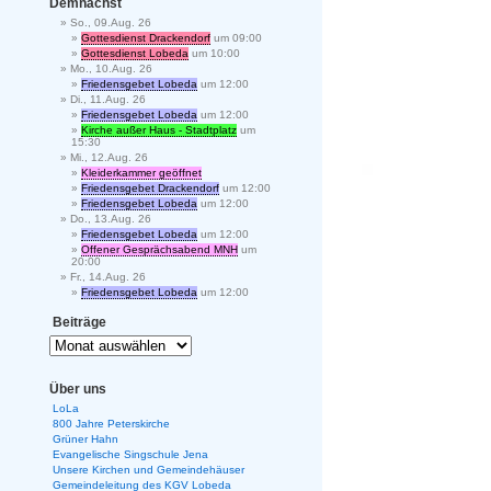
Demnächst
So., 09.Aug. 26
Gottesdienst Drackendorf
um 09:00
Gottesdienst Lobeda
um 10:00
Mo., 10.Aug. 26
Friedensgebet Lobeda
um 12:00
Di., 11.Aug. 26
Friedensgebet Lobeda
um 12:00
Kirche außer Haus - Stadtplatz
um
15:30
Mi., 12.Aug. 26
Kleiderkammer geöffnet
Friedensgebet Drackendorf
um 12:00
Friedensgebet Lobeda
um 12:00
Do., 13.Aug. 26
Friedensgebet Lobeda
um 12:00
Offener Gesprächsabend MNH
um
20:00
Fr., 14.Aug. 26
Friedensgebet Lobeda
um 12:00
Beiträge
Über uns
LoLa
800 Jahre Peterskirche
Grüner Hahn
Evangelische Singschule Jena
Unsere Kirchen und Gemeindehäuser
Gemeindeleitung des KGV Lobeda