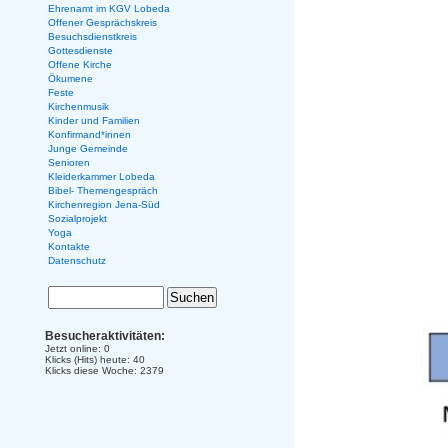
Ehrenamt im KGV Lobeda
Offener Gesprächskreis
Besuchsdienstkreis
Gottesdienste
Offene Kirche
Ökumene
Feste
Kirchenmusik
Kinder und Familien
Konfirmand*innen
Junge Gemeinde
Senioren
Kleiderkammer Lobeda
Bibel- Themengespräch
Kirchenregion Jena-Süd
Sozialprojekt
Yoga
Kontakte
Datenschutz
Besucheraktivitäten:
Jetzt online: 0
Klicks (Hits) heute: 40
Klicks diese Woche: 2379