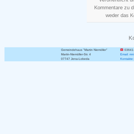
Kommentare zu d
weder das K
K
Gemeindehaus "Martin Niemöller"
03641
Martin-Niemöller-Str. 4
Email: mn
07747 Jena-Lobeda
Kontakte