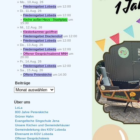
Mo., 10.Aug. 26
Friedensgebet Lobeda
um 12:00
Di., 11.Aug. 26
Friedensgebet Lobeda
um 12:00
Kirche außer Haus - Stadtplatz
um
15:30
Mi., 12.Aug. 26
Kleiderkammer geöffnet
Friedensgebet Drackendorf
um 12:00
Friedensgebet Lobeda
um 12:00
Do., 13.Aug. 26
Friedensgebet Lobeda
um 12:00
Offener Gesprächsabend MNH
um
20:00
Fr., 14.Aug. 26
Friedensgebet Lobeda
um 12:00
Sa., 15.Aug. 26
Offene Peterskirche
um 14:30
Beiträge
Über uns
LoLa
800 Jahre Peterskirche
Grüner Hahn
Evangelische Singschule Jena
Unsere Kirchen und Gemeindehäuser
Gemeindeleitung des KGV Lobeda
Ehrenamt im KGV Lobeda
Offener Gesprächskreis