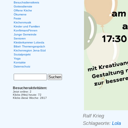
Besuchsdienstkreis
Gottesdienste
Offene Kirche
Ökumene
Feste
Kirchenmusik
Kinder und Familien
Konfirmand*innen
Junge Gemeinde
Senioren
Kleiderkammer Lobeda
Bibel- Themengespräch
Kirchenregion Jena-Süd
Sozialprojekt
Yoga
Kontakte
Datenschutz
Besucheraktivitäten:
Jetzt online: 2
Klicks (Hits) heute: 72
Klicks diese Woche: 2817
Ralf Krieg
Schlagworte:
Lola