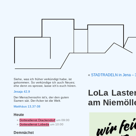
«
STADTRADELN in Jena – 3
Siehe, was ich früher verkündigt habe, ist
gekommen. So verkündige ich auch Neues;
ehe denn es sprosst, lasse ich’s euch hören.
LoLa Lasten
Jesaja 42,9
Der Menschensohn ist’s, der den guten
am Niemöll
Samen sät. Der Acker ist die Welt.
Matthäus 13,37-38
Heute
Gottesdienst Drackendorf
um 09:00
Gottesdienst Lobeda
um 10:00
Demnächst