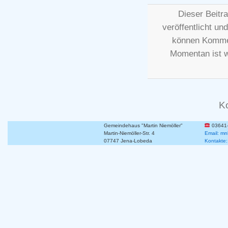
Dieser Beitr
veröffentlicht un
können Kommen
Momentan ist 
K
Gemeindehaus "Martin Niemöller"
03641
Martin-Niemöller-Str. 4
Email: mn
07747 Jena-Lobeda
Kontakte