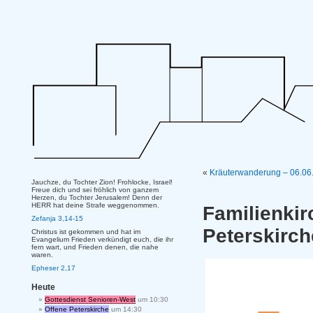
«
Kräuterwanderung – 06.06.
Jauchze, du Tochter Zion! Frohlocke, Israel!
Freue dich und sei fröhlich von ganzem
Herzen, du Tochter Jerusalem! Denn der
HERR hat deine Strafe weggenommen.
Familienki
Zefanja 3,14-15
Peterskirc
Christus ist gekommen und hat im
Evangelium Frieden verkündigt euch, die ihr
fern wart, und Frieden denen, die nahe
waren.
Epheser 2,17
Heute
Gottesdienst Senioren-West
um 10:30
Offene Peterskirche
um 14:30