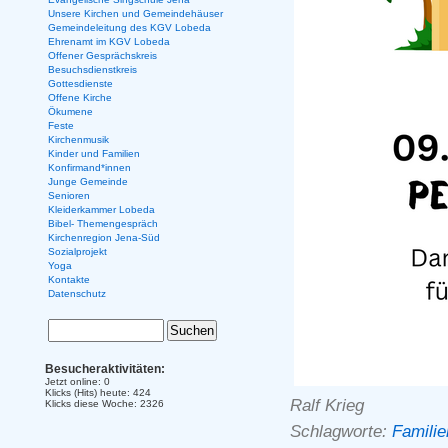
Unsere Kirchen und Gemeindehäuser
Gemeindeleitung des KGV Lobeda
Ehrenamt im KGV Lobeda
Offener Gesprächskreis
Besuchsdienstkreis
Gottesdienste
Offene Kirche
Ökumene
Feste
Kirchenmusik
Kinder und Familien
Konfirmand*innen
Junge Gemeinde
Senioren
Kleiderkammer Lobeda
Bibel- Themengespräch
Kirchenregion Jena-Süd
Sozialprojekt
Yoga
Kontakte
Datenschutz
Besucheraktivitäten:
Jetzt online: 0
Klicks (Hits) heute: 424
Ralf Krieg
Klicks diese Woche: 2326
Schlagworte:
Familie