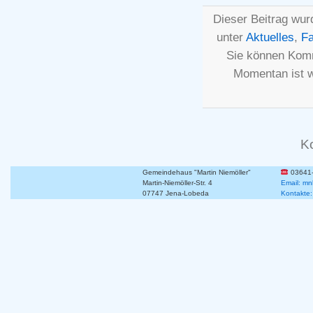
Dieser Beitrag wur
unter
Aktuelles
,
Fa
Sie können Komm
Momentan ist 
K
Gemeindehaus "Martin Niemöller"
03641
Martin-Niemöller-Str. 4
Email: mn
07747 Jena-Lobeda
Kontakte