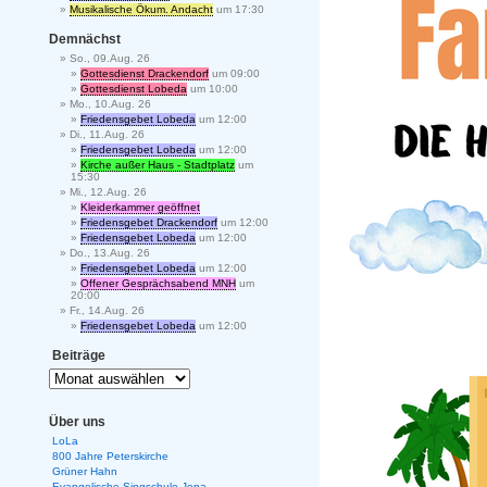
Musikalische Ökum. Andacht
um 17:30
Demnächst
So., 09.Aug. 26
Gottesdienst Drackendorf
um 09:00
Gottesdienst Lobeda
um 10:00
Mo., 10.Aug. 26
Friedensgebet Lobeda
um 12:00
Di., 11.Aug. 26
Friedensgebet Lobeda
um 12:00
Kirche außer Haus - Stadtplatz
um
15:30
Mi., 12.Aug. 26
Kleiderkammer geöffnet
Friedensgebet Drackendorf
um 12:00
Friedensgebet Lobeda
um 12:00
Do., 13.Aug. 26
Friedensgebet Lobeda
um 12:00
Offener Gesprächsabend MNH
um
20:00
Fr., 14.Aug. 26
Friedensgebet Lobeda
um 12:00
Beiträge
Über uns
LoLa
800 Jahre Peterskirche
Grüner Hahn
Evangelische Singschule Jena