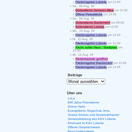
Friedensgebet Lobeda
um 12:00
Sa., 08.Aug. 26
Gottesdienst Senioren-West
um 10:30
Offene Peterskirche
um 14:30
So., 09.Aug. 26
Gottesdienst Drackendorf
um 09:00
Gottesdienst Lobeda
um 10:00
Mo., 10.Aug. 26
Friedensgebet Lobeda
um 12:00
Di., 11.Aug. 26
Friedensgebet Lobeda
um 12:00
Kirche außer Haus - Stadtplatz
um
15:30
Mi., 12.Aug. 26
Kleiderkammer geöffnet
Friedensgebet Drackendorf
um 12:00
Friedensgebet Lobeda
um 12:00
Beiträge
Über uns
LoLa
800 Jahre Peterskirche
Grüner Hahn
Evangelische Singschule Jena
Unsere Kirchen und Gemeindehäuser
Gemeindeleitung des KGV Lobeda
Ehrenamt im KGV Lobeda
Offener Gesprächskreis
Besuchsdienstkreis