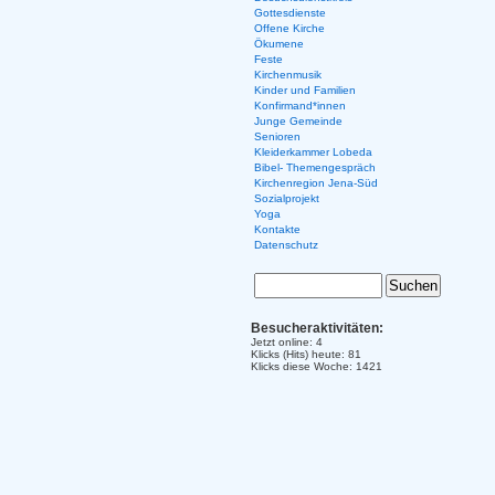
Gottesdienste
Offene Kirche
Ökumene
Feste
Kirchenmusik
Kinder und Familien
Konfirmand*innen
Junge Gemeinde
Senioren
Kleiderkammer Lobeda
Bibel- Themengespräch
Kirchenregion Jena-Süd
Sozialprojekt
Yoga
Kontakte
Datenschutz
Besucheraktivitäten:
Jetzt online: 4
Klicks (Hits) heute: 81
Klicks diese Woche: 1421