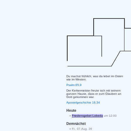
Du machst fröhlich, was da lebet im Osten
wie im Westen.
Psalm 65,9
Der Kerkermeister freute sich mit seinem
ganzen Hause, dass er zum Glauben an
Gott gekommen war.
Apostelgeschichte 16,34
Heute
Friedensgebet Lobeda
um 12:00
Demnächst
Fr., 07.Aug. 26