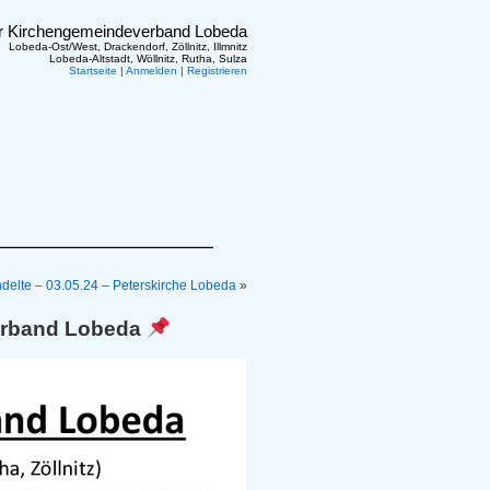
er Kirchengemeindeverband Lobeda
Lobeda-Ost/West, Drackendorf, Zöllnitz, Illmnitz
Lobeda-Altstadt, Wöllnitz, Rutha, Sulza
Startseite
|
Anmelden
|
Registrieren
delte – 03.05.24 – Peterskirche Lobeda
»
Verband Lobeda