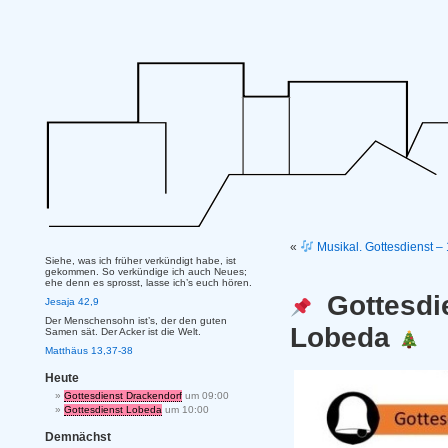
«
Musikal. Gottesdienst –
Siehe, was ich früher verkündigt habe, ist
gekommen. So verkündige ich auch Neues;
ehe denn es sprosst, lasse ich’s euch hören.
Gottesdi
Jesaja 42,9
Der Menschensohn ist’s, der den guten
Lobeda
Samen sät. Der Acker ist die Welt.
Matthäus 13,37-38
Heute
Gottesdienst Drackendorf
um 09:00
Gottesdienst Lobeda
um 10:00
Demnächst