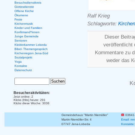
Besuchsdienstkreis
Gottesdienste
Offene Kirche
Ralf Krieg
Ökumene
Feste
Schlagworte:
Kirchen
Kirchenmusik
Kinder und Familien
Konfirmand*innen
Dieser Beitr
Junge Gemeinde
Senioren
veröffentlicht
Kleiderkammer Lobeda
Bibel- Themengespräch
Kommentare zu d
Kirchenregion Jena-Süd
Sozialprojekt
weder das K
Yoga
Kontakte
Datenschutz
K
Besucheraktivitäten:
Jetzt online: 2
Klicks (Hits) heute: 291
Klicks diese Woche: 3036
Gemeindehaus "Martin Niemöller"
03641
Martin-Niemöller-Str. 4
Email: mn
07747 Jena-Lobeda
Kontakte