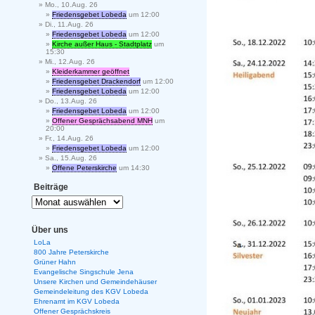
Mo., 10.Aug. 26
Friedensgebet Lobeda
um 12:00
Di., 11.Aug. 26
Friedensgebet Lobeda
um 12:00
Kirche außer Haus - Stadtplatz
um
15:30
Mi., 12.Aug. 26
Kleiderkammer geöffnet
Friedensgebet Drackendorf
um 12:00
Friedensgebet Lobeda
um 12:00
Do., 13.Aug. 26
Friedensgebet Lobeda
um 12:00
Offener Gesprächsabend MNH
um
20:00
Fr., 14.Aug. 26
Friedensgebet Lobeda
um 12:00
Sa., 15.Aug. 26
Offene Peterskirche
um 14:30
Beiträge
Über uns
LoLa
800 Jahre Peterskirche
Grüner Hahn
Evangelische Singschule Jena
Unsere Kirchen und Gemeindehäuser
Gemeindeleitung des KGV Lobeda
Ehrenamt im KGV Lobeda
Offener Gesprächskreis