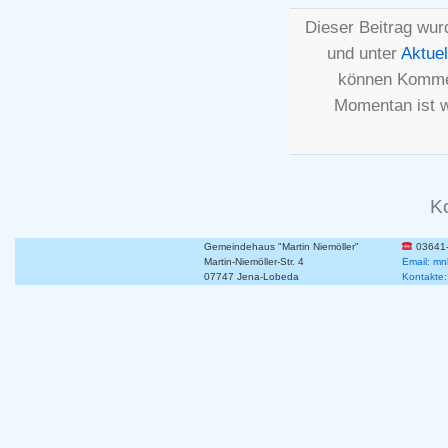
Dieser Beitrag wur
und unter
Aktuel
können Kommen
Momentan ist 
K
Gemeindehaus "Martin Niemöller"
03641
Martin-Niemöller-Str. 4
Email: mn
07747 Jena-Lobeda
Kontakte