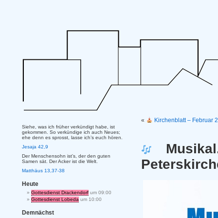
«
Kirchenblatt – Februar
Siehe, was ich früher verkündigt habe, ist
gekommen. So verkündige ich auch Neues;
ehe denn es sprosst, lasse ich’s euch hören.
Musikal
Jesaja 42,9
Der Menschensohn ist’s, der den guten
Peterskirch
Samen sät. Der Acker ist die Welt.
Matthäus 13,37-38
Heute
Gottesdienst Drackendorf
um 09:00
Gottesdienst Lobeda
um 10:00
Demnächst