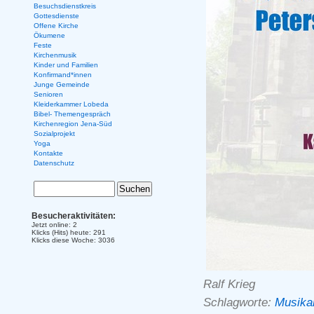
Besuchsdienstkreis
Gottesdienste
Offene Kirche
Ökumene
Feste
Kirchenmusik
Kinder und Familien
Konfirmand*innen
Junge Gemeinde
Senioren
Kleiderkammer Lobeda
Bibel- Themengespräch
Kirchenregion Jena-Süd
Sozialprojekt
Yoga
Kontakte
Datenschutz
Besucheraktivitäten:
Jetzt online: 2
Klicks (Hits) heute: 291
Klicks diese Woche: 3036
Ralf Krieg
Schlagworte:
Musika