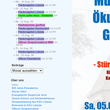
Mo., 10.Aug. 26
Friedensgebet Lobeda
um 12:00
Di., 11.Aug. 26
Friedensgebet Lobeda
um 12:00
Kirche außer Haus - Stadtplatz
um
15:30
Mi., 12.Aug. 26
Kleiderkammer geöffnet
Friedensgebet Drackendorf
um 12:00
Friedensgebet Lobeda
um 12:00
Do., 13.Aug. 26
Friedensgebet Lobeda
um 12:00
Offener Gesprächsabend MNH
um
20:00
Fr., 14.Aug. 26
Friedensgebet Lobeda
um 12:00
Sa., 15.Aug. 26
Offene Peterskirche
um 14:30
Beiträge
Über uns
LoLa
800 Jahre Peterskirche
Grüner Hahn
Evangelische Singschule Jena
Unsere Kirchen und Gemeindehäuser
Gemeindeleitung des KGV Lobeda
Ehrenamt im KGV Lobeda
Offener Gesprächskreis