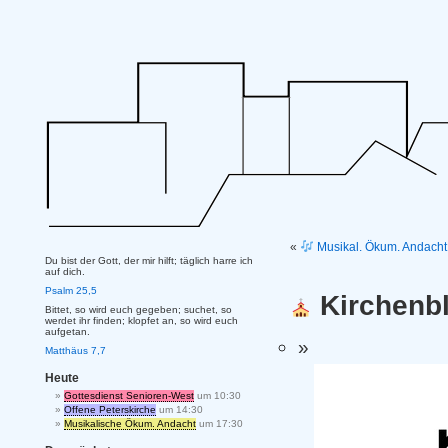
«
Musikal. Ökum. Andacht 
Du bist der Gott, der mir hilft; täglich harre ich
auf dich.
Psalm 25,5
Kirchenbl
Bittet, so wird euch gegeben; suchet, so
werdet ihr finden; klopfet an, so wird euch
aufgetan.
Matthäus 7,7
Heute
Gottesdienst Senioren-West
um 10:30
Offene Peterskirche
um 14:30
Musikalische Ökum. Andacht
um 17:30