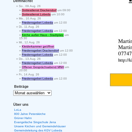
Demnächst
So., 09.Aug. 26
Gottesdienst Drackendorf
um 09:00
Gottesdienst Lobeda
um 10:00
Mo., 10.Aug. 26
Friedensgebet Lobeda
um 12:00
Di., 11.Aug. 26
Friedensgebet Lobeda
um 12:00
Kirche außer Haus - Stadtplatz
um
15:30
Mi., 12.Aug. 26
Kleiderkammer geöffnet
Friedensgebet Drackendorf
um 12:00
Friedensgebet Lobeda
um 12:00
Do., 13.Aug. 26
Friedensgebet Lobeda
um 12:00
Offener Gesprächsabend MNH
um
20:00
Fr., 14.Aug. 26
Friedensgebet Lobeda
um 12:00
Beiträge
Über uns
LoLa
800 Jahre Peterskirche
Grüner Hahn
Evangelische Singschule Jena
Unsere Kirchen und Gemeindehäuser
Gemeindeleitung des KGV Lobeda