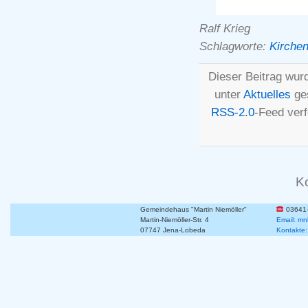
Ralf Krieg
Schlagworte:
Kirchen
Dieser Beitrag wurd
unter
Aktuelles
ges
RSS-2.0
-Feed ver
K
Gemeindehaus "Martin Niemöller"
03641
Martin-Niemöller-Str. 4
Email: mn
07747 Jena-Lobeda
Kontakte