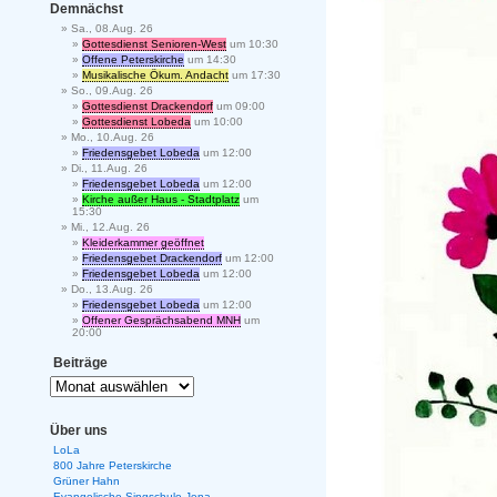
Demnächst
Sa., 08.Aug. 26
Gottesdienst Senioren-West
um 10:30
Offene Peterskirche
um 14:30
Musikalische Ökum. Andacht
um 17:30
So., 09.Aug. 26
Gottesdienst Drackendorf
um 09:00
Gottesdienst Lobeda
um 10:00
Mo., 10.Aug. 26
Friedensgebet Lobeda
um 12:00
Di., 11.Aug. 26
Friedensgebet Lobeda
um 12:00
Kirche außer Haus - Stadtplatz
um
15:30
Mi., 12.Aug. 26
Kleiderkammer geöffnet
Friedensgebet Drackendorf
um 12:00
Friedensgebet Lobeda
um 12:00
Do., 13.Aug. 26
Friedensgebet Lobeda
um 12:00
Offener Gesprächsabend MNH
um
20:00
Beiträge
Über uns
LoLa
800 Jahre Peterskirche
Grüner Hahn
Evangelische Singschule Jena