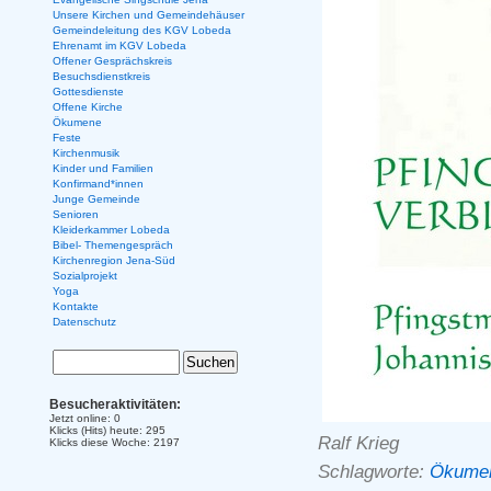
Unsere Kirchen und Gemeindehäuser
Gemeindeleitung des KGV Lobeda
Ehrenamt im KGV Lobeda
Offener Gesprächskreis
Besuchsdienstkreis
Gottesdienste
Offene Kirche
Ökumene
Feste
Kirchenmusik
Kinder und Familien
Konfirmand*innen
Junge Gemeinde
Senioren
Kleiderkammer Lobeda
Bibel- Themengespräch
Kirchenregion Jena-Süd
Sozialprojekt
Yoga
Kontakte
Datenschutz
Besucheraktivitäten:
Jetzt online: 0
Klicks (Hits) heute: 295
Ralf Krieg
Klicks diese Woche: 2197
Schlagworte:
Ökume