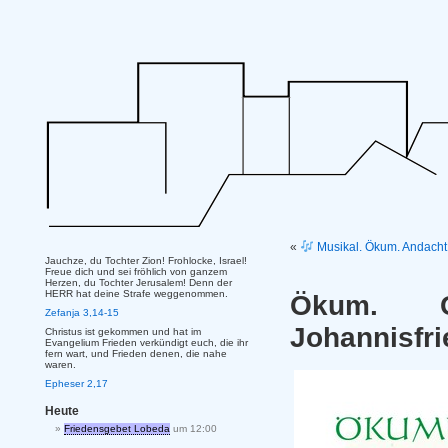
«
Musikal. Ökum. Andacht 
Jauchze, du Tochter Zion! Frohlocke, Israel!
Freue dich und sei fröhlich von ganzem
Herzen, du Tochter Jerusalem! Denn der
HERR hat deine Strafe weggenommen.
Ökum. G
Zefanja 3,14-15
Johannisfri
Christus ist gekommen und hat im
Evangelium Frieden verkündigt euch, die ihr
fern wart, und Frieden denen, die nahe
waren.
Epheser 2,17
Heute
Friedensgebet Lobeda
um 12:00