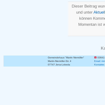
Dieser Beitrag wur
und unter
Aktuel
können Kommen
Momentan ist 
K
Gemeindehaus "Martin Niemöller"
03641
Martin-Niemöller-Str. 4
Email: mn
07747 Jena-Lobeda
Kontakte