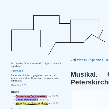
«
Wort zu Epiphanias – 06
Du bist der Gott, der mir hilft; täglich harre ich
auf dich.
Psalm 25,5
Musikal.
Bittet, so wird euch gegeben; suchet, so
werdet ihr finden; klopfet an, so wird euch
Peterskirch
aufgetan.
Matthäus 7,7
Heute
Gottesdienst Senioren-West
um 10:30
Offene Peterskirche
um 14:30
Musikalische Ökum. Andacht
um 17:30