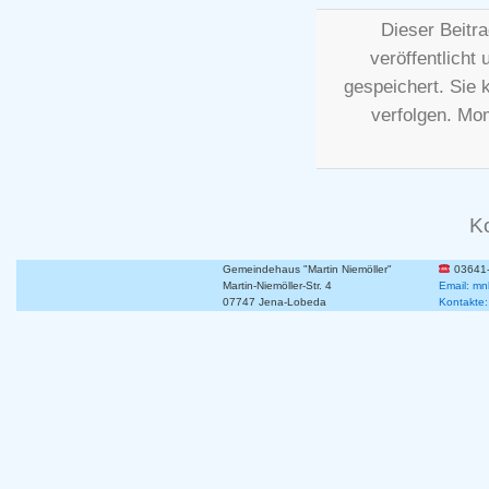
Dieser Beitr
veröffentlicht
gespeichert. Sie
verfolgen. Mo
K
Gemeindehaus "Martin Niemöller"
03641
Martin-Niemöller-Str. 4
Email: mn
07747 Jena-Lobeda
Kontakte