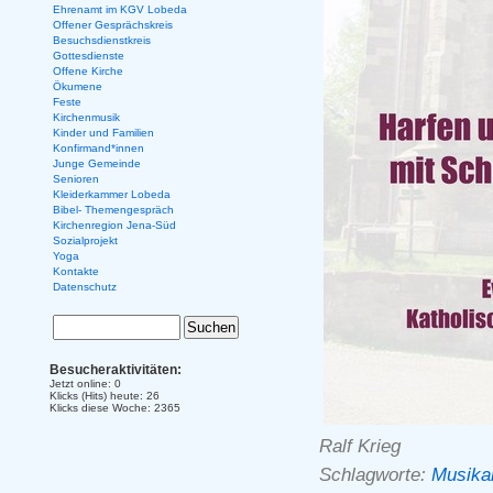
Ehrenamt im KGV Lobeda
Offener Gesprächskreis
Besuchsdienstkreis
Gottesdienste
Offene Kirche
Ökumene
Feste
Kirchenmusik
Kinder und Familien
Konfirmand*innen
Junge Gemeinde
Senioren
Kleiderkammer Lobeda
Bibel- Themengespräch
Kirchenregion Jena-Süd
Sozialprojekt
Yoga
Kontakte
Datenschutz
Besucheraktivitäten:
Jetzt online: 0
Klicks (Hits) heute: 26
Klicks diese Woche: 2365
Ralf Krieg
Schlagworte:
Musika