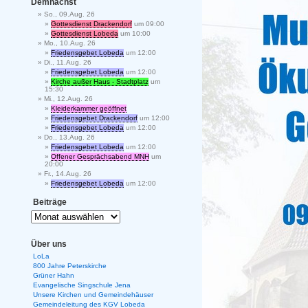
Demnächst
So., 09.Aug. 26
Gottesdienst Drackendorf
um 09:00
Gottesdienst Lobeda
um 10:00
Mo., 10.Aug. 26
Friedensgebet Lobeda
um 12:00
Di., 11.Aug. 26
Friedensgebet Lobeda
um 12:00
Kirche außer Haus - Stadtplatz
um
15:30
Mi., 12.Aug. 26
Kleiderkammer geöffnet
Friedensgebet Drackendorf
um 12:00
Friedensgebet Lobeda
um 12:00
Do., 13.Aug. 26
Friedensgebet Lobeda
um 12:00
Offener Gesprächsabend MNH
um
20:00
Fr., 14.Aug. 26
Friedensgebet Lobeda
um 12:00
Beiträge
Über uns
LoLa
800 Jahre Peterskirche
Grüner Hahn
Evangelische Singschule Jena
Unsere Kirchen und Gemeindehäuser
Gemeindeleitung des KGV Lobeda