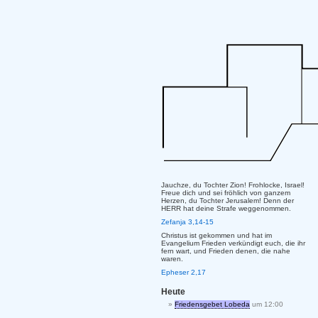
Jauchze, du Tochter Zion! Frohlocke, Israel!
Freue dich und sei fröhlich von ganzem
Herzen, du Tochter Jerusalem! Denn der
HERR hat deine Strafe weggenommen.
Zefanja 3,14-15
Christus ist gekommen und hat im
Evangelium Frieden verkündigt euch, die ihr
fern wart, und Frieden denen, die nahe
waren.
Epheser 2,17
Heute
Friedensgebet Lobeda
um 12:00