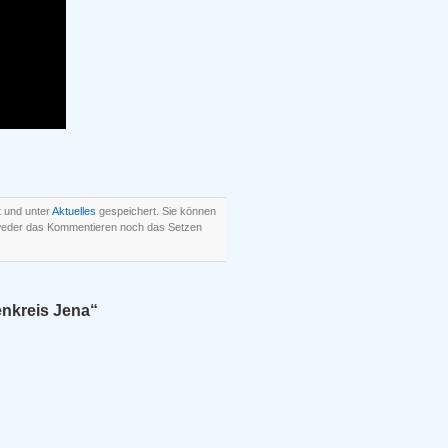
t und unter
Aktuelles
gespeichert. Sie können
 weder das Kommentieren noch das Setzen
enkreis Jena“