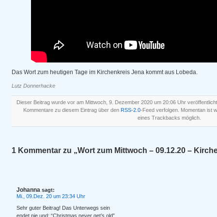
Das Wort zum heutigen Tage im Kirchenkreis Jena kommt aus Lobeda.
Lutz Donnerhacke
Dieser Beitrag wurde vor am Mittwoch, 9. Dezember 2020 um 20:06 Uhr veröffentlich
Kommentare zu diesem Eintrag über den
RSS-2.0
-Feed verfolgen. Momentan ist
eines Trackbacks möglich.
1 Kommentar zu „Wort zum Mittwoch – 09.12.20 – Kirch
Johanna
sagt:
Mi., 09.Dez. 20 um 23:34 Uhr
Sehr guter Beitrag! Das Unterwegs sein
endet nie und: “Christmas never get’s old”