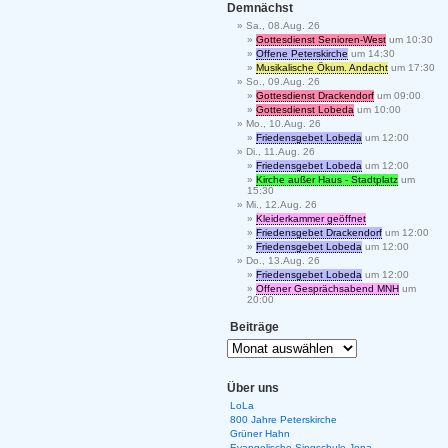
Demnächst
Sa., 08.Aug. 26
Gottesdienst Senioren-West
um 10:30
Offene Peterskirche
um 14:30
Musikalische Ökum. Andacht
um 17:30
So., 09.Aug. 26
Gottesdienst Drackendorf
um 09:00
Gottesdienst Lobeda
um 10:00
Mo., 10.Aug. 26
Friedensgebet Lobeda
um 12:00
Di., 11.Aug. 26
Friedensgebet Lobeda
um 12:00
Kirche außer Haus - Stadtplatz
um
15:30
Mi., 12.Aug. 26
Kleiderkammer geöffnet
Friedensgebet Drackendorf
um 12:00
Friedensgebet Lobeda
um 12:00
Do., 13.Aug. 26
Friedensgebet Lobeda
um 12:00
Offener Gesprächsabend MNH
um
20:00
Beiträge
Über uns
LoLa
800 Jahre Peterskirche
Grüner Hahn
Evangelische Singschule Jena