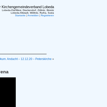
er Kirchengemeindeverband Lobeda
Lobeda-Ost/West, Drackendorf, Zöllnitz, Illmnitz
Lobeda-Altstadt, Wöllnitz, Rutha, Sulza
Startseite
|
Anmelden
|
Registrieren
Ökum. Andacht – 12.12.20 – Peterskirche
»
Jena