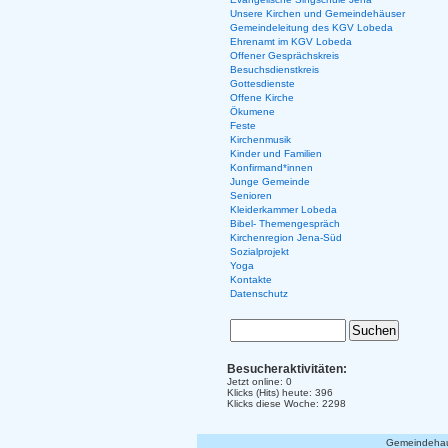
Unsere Kirchen und Gemeindehäuser
Gemeindeleitung des KGV Lobeda
Ehrenamt im KGV Lobeda
Offener Gesprächskreis
Besuchsdienstkreis
Gottesdienste
Offene Kirche
Ökumene
Feste
Kirchenmusik
Kinder und Familien
Konfirmand*innen
Junge Gemeinde
Senioren
Kleiderkammer Lobeda
Bibel- Themengespräch
Kirchenregion Jena-Süd
Sozialprojekt
Yoga
Kontakte
Datenschutz
Besucheraktivitäten:
Jetzt online: 0
Klicks (Hits) heute: 396
Klicks diese Woche: 2298
Gemeindehaus