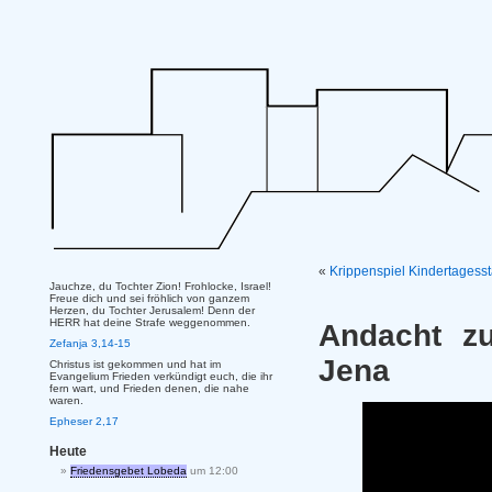
«
Krippenspiel Kindertagess
Jauchze, du Tochter Zion! Frohlocke, Israel!
Freue dich und sei fröhlich von ganzem
Herzen, du Tochter Jerusalem! Denn der
HERR hat deine Strafe weggenommen.
Andacht zu
Zefanja 3,14-15
Jena
Christus ist gekommen und hat im
Evangelium Frieden verkündigt euch, die ihr
fern wart, und Frieden denen, die nahe
waren.
Epheser 2,17
Heute
Friedensgebet Lobeda
um 12:00