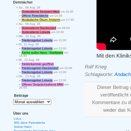
Demnächst
Sa., 08.Aug. 26
Gottesdienst Senioren-West
um 10:30
Offene Peterskirche
um 14:30
Musikalische Ökum. Andacht
um 17:30
So., 09.Aug. 26
Gottesdienst Drackendorf
um 09:00
Gottesdienst Lobeda
um 10:00
Mo., 10.Aug. 26
Friedensgebet Lobeda
um 12:00
Di., 11.Aug. 26
Friedensgebet Lobeda
um 12:00
Kirche außer Haus - Stadtplatz
um
Mit den Klini
15:30
Mi., 12.Aug. 26
Kleiderkammer geöffnet
Ralf Krieg
Friedensgebet Drackendorf
um 12:00
Friedensgebet Lobeda
um 12:00
Schlagworte:
Andach
Do., 13.Aug. 26
Friedensgebet Lobeda
um 12:00
Offener Gesprächsabend MNH
um
Dieser Beitrag
20:00
veröffentlicht
Beiträge
Kommentare zu d
weder das K
Über uns
LoLa
800 Jahre Peterskirche
Grüner Hahn
Evangelische Singschule Jena