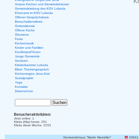
K
Unsere Kirchen und Gemeindehäuser
Gemeindeleitung des KGV Lobeda
Ehrenamt im KGV Lobeda
Offener Gesprächskreis
Besuchsdienstkreis
Gottesdienste
Offene Kirche
Ökumene
Feste
Kirchenmusik
Kinder und Familien
Konfirmand*innen
Junge Gemeinde
Senioren
Kleiderkammer Lobeda
Bibel- Themengespräch
Kirchenregion Jena-Süd
Sozialprojekt
Yoga
Kontakte
Datenschutz
Besucheraktivitäten:
Jetzt online: 1
Klicks (Hits) heute: 251
Klicks diese Woche: 2153
Gemeindehaus "Martin Niemöller"
03641