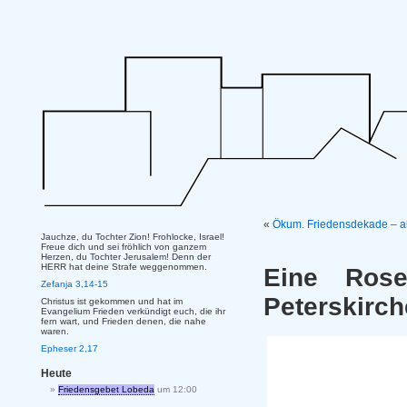
«
Ökum. Friedensdekade – a
Jauchze, du Tochter Zion! Frohlocke, Israel!
Freue dich und sei fröhlich von ganzem
Herzen, du Tochter Jerusalem! Denn der
HERR hat deine Strafe weggenommen.
Eine Ros
Zefanja 3,14-15
Peterskirch
Christus ist gekommen und hat im
Evangelium Frieden verkündigt euch, die ihr
fern wart, und Frieden denen, die nahe
waren.
Epheser 2,17
Heute
Friedensgebet Lobeda
um 12:00