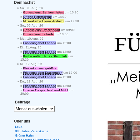
Demnächst
Sa., 08.Aug. 26
Gottesdienst Senioren-West
um 10:30
Offene Peterskirche
um 14:30
Musikalische Ökum. Andacht
um 17:30
So., 09.Aug. 26
Gottesdienst Drackendorf
um 09:00
Gottesdienst Lobeda
um 10:00
Mo., 10.Aug. 26
Friedensgebet Lobeda
um 12:00
Di., 11.Aug. 26
Friedensgebet Lobeda
um 12:00
Kirche außer Haus - Stadtplatz
um
15:30
Mi., 12.Aug. 26
Kleiderkammer geöffnet
Friedensgebet Drackendorf
um 12:00
Friedensgebet Lobeda
um 12:00
Do., 13.Aug. 26
Friedensgebet Lobeda
um 12:00
Offener Gesprächsabend MNH
um
20:00
Beiträge
Über uns
LoLa
800 Jahre Peterskirche
Grüner Hahn
Evangelische Singschule Jena