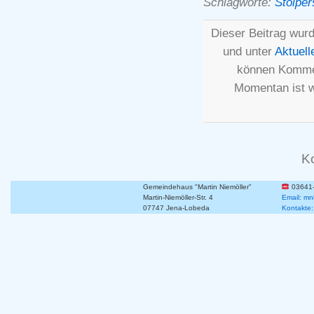
Schlagworte:
Stolper
Dieser Beitrag wur
und unter
Aktuell
können Kommen
Momentan ist 
K
Gemeindehaus "Martin Niemöller"
03641
Martin-Niemöller-Str. 4
Email: mn
07747 Jena-Lobeda
Kontakte