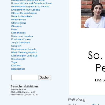
Unsere Kirchen und Gemeindehäuser
Gemeindeleitung des KGV Lobeda
Ehrenamt im KGV Lobeda
Offener Gesprächskreis
Besuchsdienstkreis
Gottesdienste
Offene Kirche
Ökumene
Feste
Kirchenmusik
Kinder und Familien
Konfirmand*innen
Junge Gemeinde
Senioren
Kleiderkammer Lobeda
Bibel- Themengespräch
Kirchenregion Jena-Süd
Sozialprojekt
Yoga
Kontakte
Datenschutz
Besucheraktivitäten:
Jetzt online: 0
Klicks (Hits) heute: 418
Klicks diese Woche: 2320
Ralf Krieg