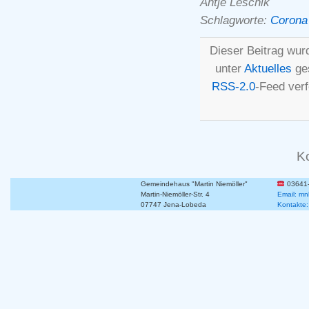
Antje Leschik
Schlagworte:
Corona
Dieser Beitrag wurd
unter
Aktuelles
ges
RSS-2.0
-Feed ver
K
Gemeindehaus "Martin Niemöller"
03641
Martin-Niemöller-Str. 4
Email: mn
07747 Jena-Lobeda
Kontakte