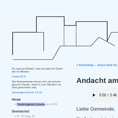
«
Kreuzweg – Jesus wird ins 
Du machst fröhlich, was da lebet im Osten
wie im Westen.
Psalm 65,9
Andacht am
Der Kerkermeister freute sich mit seinem
ganzen Hause, dass er zum Glauben an
Gott gekommen war.
Apostelgeschichte 16,34
Heute
Friedensgebet Lobeda
um 12:00
Liebe Gemeinde,
Demnächst
Fr., 07.Aug. 26