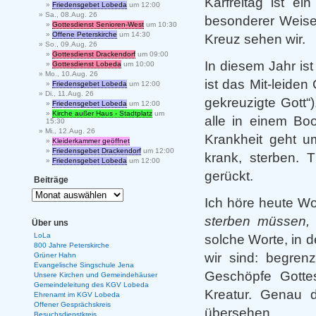
Karfreitag ist e
Friedensgebet Lobeda
um 12:00
Sa., 08.Aug. 26
besonderer Weise
Gottesdienst Senioren-West
um 10:30
Offene Peterskirche
um 14:30
Kreuz sehen wir.
So., 09.Aug. 26
Gottesdienst Drackendorf
um 09:00
In diesem Jahr is
Gottesdienst Lobeda
um 10:00
Mo., 10.Aug. 26
ist das Mit-leide
Friedensgebet Lobeda
um 12:00
Di., 11.Aug. 26
gekreuzigte Gott“)
Friedensgebet Lobeda
um 12:00
Kirche außer Haus - Stadtplatz
um
alle in einem Boo
15:30
Mi., 12.Aug. 26
Krankheit geht u
Kleiderkammer geöffnet
Friedensgebet Drackendorf
um 12:00
krank, sterben. 
Friedensgebet Lobeda
um 12:00
gerückt.
Beiträge
Ich höre heute W
sterben müssen, 
Über uns
LoLa
solche Worte, in d
800 Jahre Peterskirche
wir sind: begrenz
Grüner Hahn
Evangelische Singschule Jena
Geschöpfe Gottes
Unsere Kirchen und Gemeindehäuser
Gemeindeleitung des KGV Lobeda
Kreatur. Genau d
Ehrenamt im KGV Lobeda
Offener Gesprächskreis
übersehen.
Besuchsdienstkreis