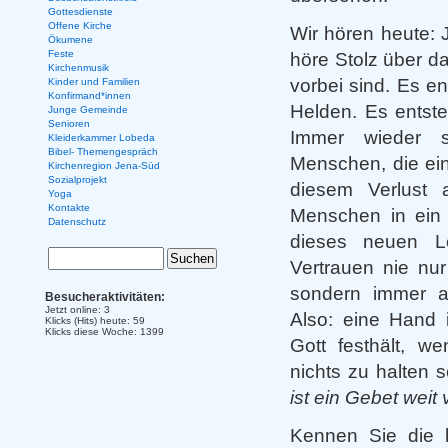
Gottesdienste
Offene Kirche
Wir hören heute: 
Ökumene
Feste
höre Stolz über d
Kirchenmusik
vorbei sind. Es e
Kinder und Familien
Konfirmand*innen
Helden.
Es entste
Junge Gemeinde
Senioren
Immer wieder 
Kleiderkammer Lobeda
Bibel- Themengespräch
Menschen, die ein 
Kirchenregion Jena-Süd
Sozialprojekt
diesem Verlust 
Yoga
Kontakte
Menschen in ein
Datenschutz
dieses neuen L
Vertrauen nie nu
sondern immer a
Besucheraktivitäten:
Jetzt online: 3
Also: eine Hand
Klicks (Hits) heute: 59
Klicks diese Woche: 1399
Gott festhält, w
nichts zu halten 
ist ein Gebet weit 
Kennen Sie die k