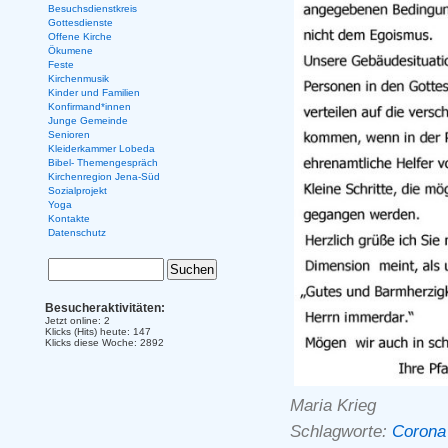
Besuchsdienstkreis
Gottesdienste
Offene Kirche
Ökumene
Feste
Kirchenmusik
Kinder und Familien
Konfirmand*innen
Junge Gemeinde
Senioren
Kleiderkammer Lobeda
Bibel- Themengespräch
Kirchenregion Jena-Süd
Sozialprojekt
Yoga
Kontakte
Datenschutz
Besucheraktivitäten:
Jetzt online: 2
Klicks (Hits) heute: 147
Klicks diese Woche: 2892
Maria Krieg
Schlagworte:
Corona