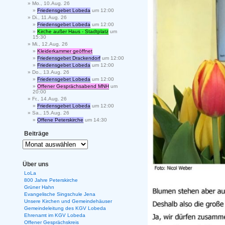
Mo., 10.Aug. 26
Friedensgebet Lobeda
um 12:00
Di., 11.Aug. 26
Friedensgebet Lobeda
um 12:00
Kirche außer Haus - Stadtplatz
um
15:30
Mi., 12.Aug. 26
Kleiderkammer geöffnet
Friedensgebet Drackendorf
um 12:00
Friedensgebet Lobeda
um 12:00
Do., 13.Aug. 26
Friedensgebet Lobeda
um 12:00
Offener Gesprächsabend MNH
um
20:00
Fr., 14.Aug. 26
Friedensgebet Lobeda
um 12:00
Sa., 15.Aug. 26
Offene Peterskirche
um 14:30
Beiträge
Über uns
LoLa
800 Jahre Peterskirche
Grüner Hahn
Evangelische Singschule Jena
Unsere Kirchen und Gemeindehäuser
Gemeindeleitung des KGV Lobeda
Ehrenamt im KGV Lobeda
Offener Gesprächskreis