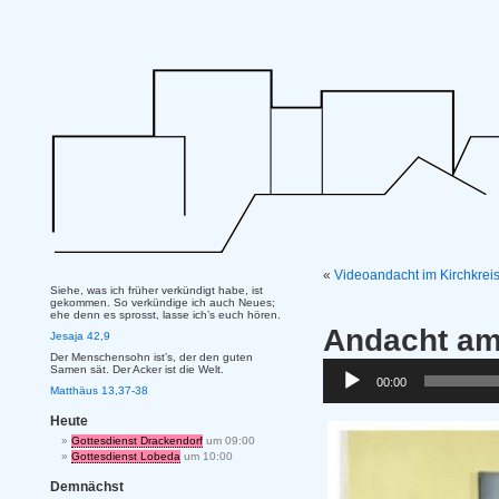
«
Videoandacht im Kirchkrei
Siehe, was ich früher verkündigt habe, ist
gekommen. So verkündige ich auch Neues;
ehe denn es sprosst, lasse ich’s euch hören.
Andacht am
Jesaja 42,9
Der Menschensohn ist’s, der den guten
Audio-
Samen sät. Der Acker ist die Welt.
00:00
Player
Matthäus 13,37-38
Heute
Gottesdienst Drackendorf
um 09:00
Gottesdienst Lobeda
um 10:00
Demnächst