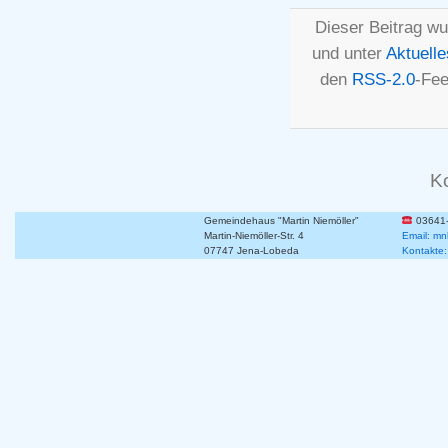
Dieser Beitrag wu
und unter
Aktuelle
den
RSS-2.0
-Fee
K
Gemeindehaus "Martin Niemöller"
03641
Martin-Niemöller-Str. 4
Email: mn
07747 Jena-Lobeda
Kontakte