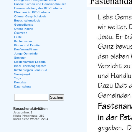
Unsere Kirchen und Gemeindehäuser
Gemeindeleitung des KGV Lobeda
Ehrenamt im KGV Lobeda
Offener Gesprächskreis
Besuchsdienstkreis
Gottesdienste
Offene Kirche
Ökumene
Feste
Kirchenmusik
Kinder und Familien
Konfirmand*innen
Junge Gemeinde
Senioren
Kleiderkammer Lobeda
Bibel- Themengespräch
Kirchenregion Jena-Süd
Sozialprojekt
Yoga
Kontakte
Datenschutz
Besucheraktivitäten:
Jetzt online: 1
Klicks (Hits) heute: 382
Klicks diese Woche: 2284