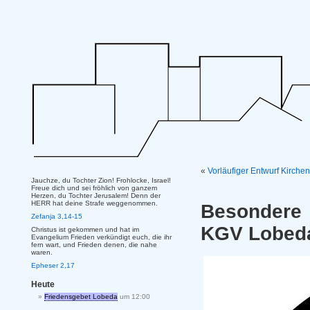
«
Vorläufiger Entwurf Kirch
Jauchze, du Tochter Zion! Frohlocke, Israel!
Freue dich und sei fröhlich von ganzem
Herzen, du Tochter Jerusalem! Denn der
HERR hat deine Strafe weggenommen.
Besondere 
Zefanja 3,14-15
KGV Lobed
Christus ist gekommen und hat im
Evangelium Frieden verkündigt euch, die ihr
fern wart, und Frieden denen, die nahe
waren.
Epheser 2,17
Heute
Friedensgebet Lobeda
um 12:00