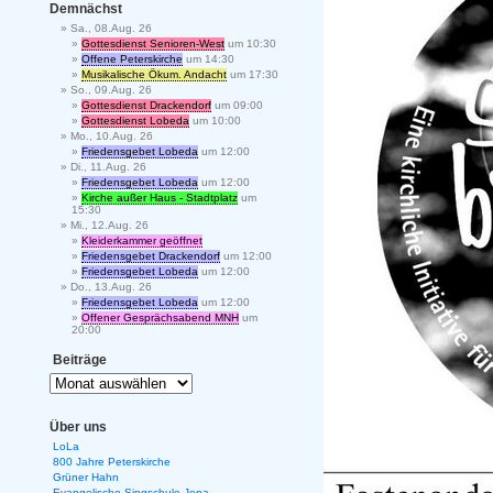
Demnächst
Sa., 08.Aug. 26
Gottesdienst Senioren-West
um 10:30
Offene Peterskirche
um 14:30
Musikalische Ökum. Andacht
um 17:30
So., 09.Aug. 26
Gottesdienst Drackendorf
um 09:00
Gottesdienst Lobeda
um 10:00
Mo., 10.Aug. 26
Friedensgebet Lobeda
um 12:00
Di., 11.Aug. 26
Friedensgebet Lobeda
um 12:00
Kirche außer Haus - Stadtplatz
um
15:30
Mi., 12.Aug. 26
Kleiderkammer geöffnet
Friedensgebet Drackendorf
um 12:00
Friedensgebet Lobeda
um 12:00
Do., 13.Aug. 26
Friedensgebet Lobeda
um 12:00
Offener Gesprächsabend MNH
um
20:00
Beiträge
Über uns
LoLa
800 Jahre Peterskirche
Grüner Hahn
Evangelische Singschule Jena