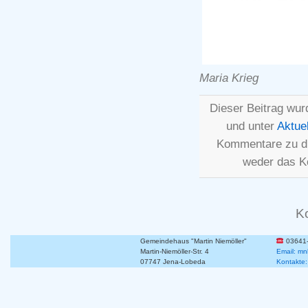
Maria Krieg
Dieser Beitrag wur
und unter
Aktue
Kommentare zu d
weder das K
K
Gemeindehaus "Martin Niemöller"
03641
Martin-Niemöller-Str. 4
Email: mn
07747 Jena-Lobeda
Kontakte