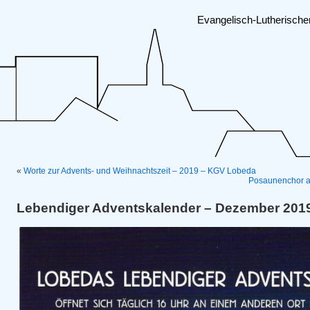
Evangelisch-Lutherisch
«
Worte zur Advents- und Weihnachtszeit – 2019 – KGV Lobeda
Posaunenchor au
Lebendiger Adventskalender – Dezember 201