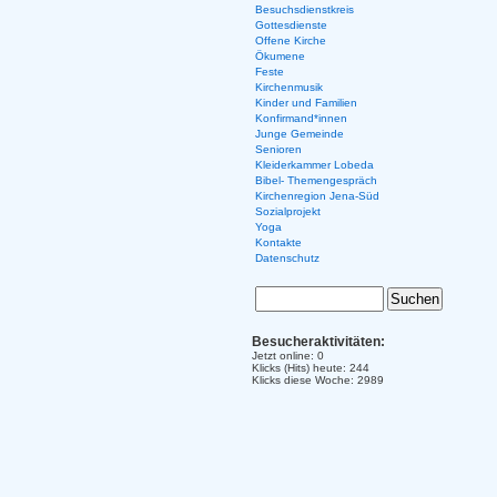
Besuchsdienstkreis
Gottesdienste
Offene Kirche
Ökumene
Feste
Kirchenmusik
Kinder und Familien
Konfirmand*innen
Junge Gemeinde
Senioren
Kleiderkammer Lobeda
Bibel- Themengespräch
Kirchenregion Jena-Süd
Sozialprojekt
Yoga
Kontakte
Datenschutz
Besucheraktivitäten:
Jetzt online: 0
Klicks (Hits) heute: 244
Klicks diese Woche: 2989