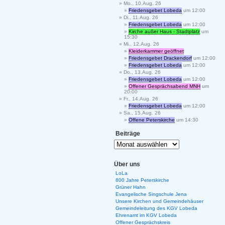
Mo., 10.Aug. 26
Friedensgebet Lobeda
um 12:00
Di., 11.Aug. 26
Friedensgebet Lobeda
um 12:00
Kirche außer Haus - Stadtplatz
um
15:30
Mi., 12.Aug. 26
Kleiderkammer geöffnet
Friedensgebet Drackendorf
um 12:00
Friedensgebet Lobeda
um 12:00
Do., 13.Aug. 26
Friedensgebet Lobeda
um 12:00
Offener Gesprächsabend MNH
um
20:00
Fr., 14.Aug. 26
Friedensgebet Lobeda
um 12:00
Sa., 15.Aug. 26
Offene Peterskirche
um 14:30
Beiträge
Über uns
LoLa
800 Jahre Peterskirche
Grüner Hahn
Evangelische Singschule Jena
Unsere Kirchen und Gemeindehäuser
Gemeindeleitung des KGV Lobeda
Ehrenamt im KGV Lobeda
Offener Gesprächskreis