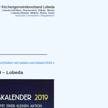
er Kirchengemeindeverband Lobeda
Lobeda-Ost/West, Drackendorf, Zöllnitz, Illmnitz
Lobeda-Altstadt, Wöllnitz, Rutha, Sulza
Startseite
|
Anmelden
|
Registrieren
f Dörfern mit Liedern zum Advent 2019
»
9 – Lobeda