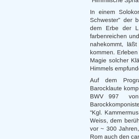
“Himmlische Sphär
In einem Solokonz
Schwester” der be
dem Erbe der La
farbenreichen un
nahekommt, läßt
kommen. Erleben S
Magie solcher Kl
Himmels empfund
Auf dem Progra
Barocklaute kompo
BWV 997 von J
Barockkomponiste
“Kgl. Kammermusi
Weiss, dem berühm
vor ~ 300 Jahren
Rom auch den cant