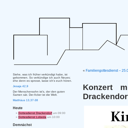
«
Familiengottesdienst – 25.
Siehe, was ich früher verkündigt habe, ist
gekommen. So verkündige ich auch Neues;
ehe denn es sprosst, lasse ich’s euch hören.
Konzert m
Jesaja 42,9
Der Menschensohn ist’s, der den guten
Drackendor
Samen sät. Der Acker ist die Welt.
Matthäus 13,37-38
Heute
Gottesdienst Drackendorf
um 09:00
Gottesdienst Lobeda
um 10:00
Demnächst