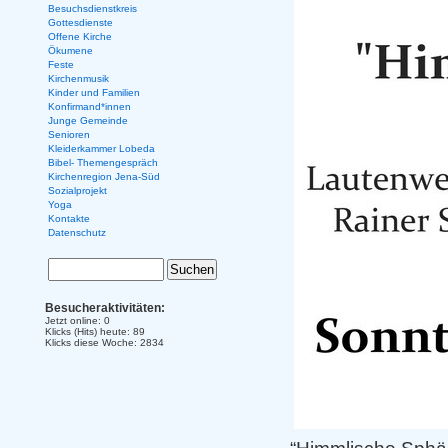
Besuchsdienstkreis
Gottesdienste
Offene Kirche
Ökumene
Feste
Kirchenmusik
Kinder und Familien
Konfirmand*innen
Junge Gemeinde
Senioren
Kleiderkammer Lobeda
Bibel- Themengespräch
Kirchenregion Jena-Süd
Sozialprojekt
Yoga
Kontakte
Datenschutz
Besucheraktivitäten:
Jetzt online: 0
Klicks (Hits) heute: 89
Klicks diese Woche: 2834