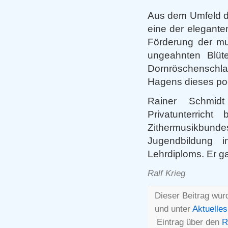
Aus dem Umfeld d
eine der elegante
Förderung der mus
ungeahnten Blüt
Dornröschenschlaf
Hagens dieses poe
Rainer Schmidt
Privatunterrich
Zithermusikbun
Jugendbildung 
Lehrdiploms. Er g
Ralf Krieg
Dieser Beitrag wur
und unter
Aktuelles
Eintrag über den
R