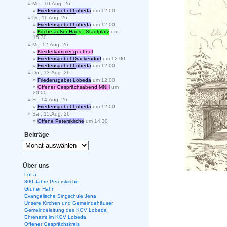
Mo., 10.Aug. 26
Friedensgebet Lobeda
um 12:00
Di., 11.Aug. 26
Friedensgebet Lobeda
um 12:00
Kirche außer Haus - Stadtplatz
um
15:30
Mi., 12.Aug. 26
Kleiderkammer geöffnet
Friedensgebet Drackendorf
um 12:00
Friedensgebet Lobeda
um 12:00
Do., 13.Aug. 26
Friedensgebet Lobeda
um 12:00
Offener Gesprächsabend MNH
um
20:00
Fr., 14.Aug. 26
Friedensgebet Lobeda
um 12:00
Sa., 15.Aug. 26
Offene Peterskirche
um 14:30
Beiträge
Über uns
LoLa
800 Jahre Peterskirche
Grüner Hahn
Evangelische Singschule Jena
Unsere Kirchen und Gemeindehäuser
Gemeindeleitung des KGV Lobeda
Ehrenamt im KGV Lobeda
Offener Gesprächskreis