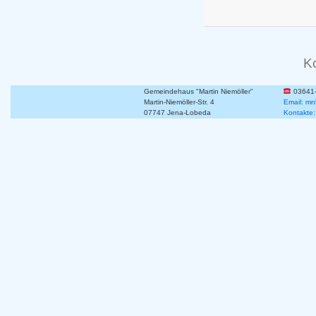
K
Gemeindehaus "Martin Niemöller"
03641
Martin-Niemöller-Str. 4
Email: mn
07747 Jena-Lobeda
Kontakte