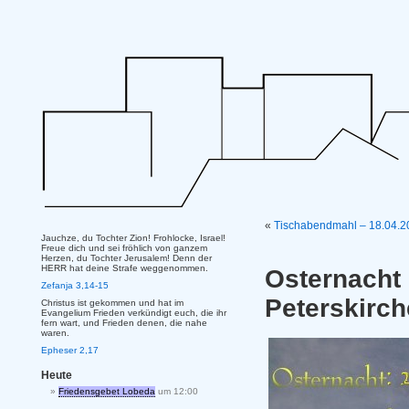
«
Tischabendmahl – 18.04.2
Jauchze, du Tochter Zion! Frohlocke, Israel!
Freue dich und sei fröhlich von ganzem
Herzen, du Tochter Jerusalem! Denn der
HERR hat deine Strafe weggenommen.
Osternac
Zefanja 3,14-15
Peterskirc
Christus ist gekommen und hat im
Evangelium Frieden verkündigt euch, die ihr
fern wart, und Frieden denen, die nahe
waren.
Epheser 2,17
Heute
Friedensgebet Lobeda
um 12:00