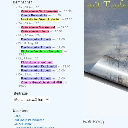
Demnächst
Sa., 08.Aug. 26
Gottesdienst Senioren-West
um 10:30
Offene Peterskirche
um 14:30
Musikalische Ökum. Andacht
um 17:30
So., 09.Aug. 26
Gottesdienst Drackendorf
um 09:00
Gottesdienst Lobeda
um 10:00
Mo., 10.Aug. 26
Friedensgebet Lobeda
um 12:00
Di., 11.Aug. 26
Friedensgebet Lobeda
um 12:00
Kirche außer Haus - Stadtplatz
um
15:30
Mi., 12.Aug. 26
Kleiderkammer geöffnet
Friedensgebet Drackendorf
um 12:00
Friedensgebet Lobeda
um 12:00
Do., 13.Aug. 26
Friedensgebet Lobeda
um 12:00
Offener Gesprächsabend MNH
um
20:00
Beiträge
Über uns
LoLa
800 Jahre Peterskirche
Ralf Krieg
Grüner Hahn
Evangelische Singschule Jena