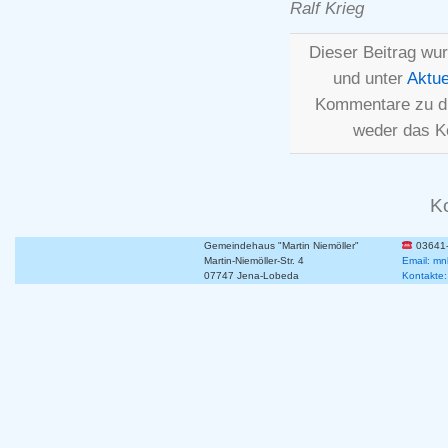
Ralf Krieg
Dieser Beitrag wu
und unter
Aktue
Kommentare zu d
weder das K
K
Gemeindehaus "Martin Niemöller"
03641
Martin-Niemöller-Str. 4
Email: mn
07747 Jena-Lobeda
Kontakte