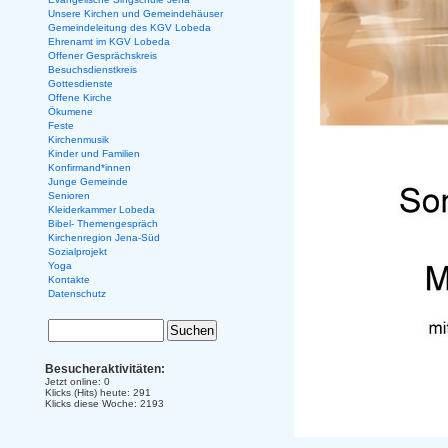
Unsere Kirchen und Gemeindehäuser
Gemeindeleitung des KGV Lobeda
Ehrenamt im KGV Lobeda
Offener Gesprächskreis
Besuchsdienstkreis
Gottesdienste
Offene Kirche
Ökumene
Feste
Kirchenmusik
Kinder und Familien
Konfirmand*innen
Junge Gemeinde
Senioren
Kleiderkammer Lobeda
Bibel- Themengespräch
Kirchenregion Jena-Süd
Sozialprojekt
Yoga
Kontakte
Datenschutz
Besucheraktivitäten:
Jetzt online: 0
Klicks (Hits) heute: 291
Klicks diese Woche: 2193