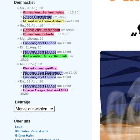
Demnächst
Sa., 08.Aug. 26
Gottesdienst Senioren-West
um 10:30
Offene Peterskirche
um 14:30
Musikalische Ökum. Andacht
um 17:30
So., 09.Aug. 26
Gottesdienst Drackendorf
um 09:00
Gottesdienst Lobeda
um 10:00
Mo., 10.Aug. 26
Friedensgebet Lobeda
um 12:00
Di., 11.Aug. 26
Friedensgebet Lobeda
um 12:00
Kirche außer Haus - Stadtplatz
um
15:30
Mi., 12.Aug. 26
Kleiderkammer geöffnet
Friedensgebet Drackendorf
um 12:00
Friedensgebet Lobeda
um 12:00
Do., 13.Aug. 26
Friedensgebet Lobeda
um 12:00
Offener Gesprächsabend MNH
um
20:00
Beiträge
Über uns
LoLa
800 Jahre Peterskirche
Grüner Hahn
Evangelische Singschule Jena