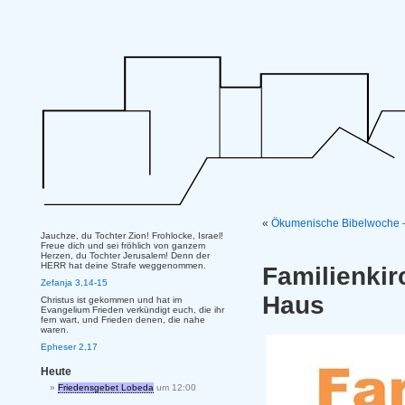
«
Ökumenische Bibelwoche –
Jauchze, du Tochter Zion! Frohlocke, Israel!
Freue dich und sei fröhlich von ganzem
Herzen, du Tochter Jerusalem! Denn der
HERR hat deine Strafe weggenommen.
Familienki
Zefanja 3,14-15
Haus
Christus ist gekommen und hat im
Evangelium Frieden verkündigt euch, die ihr
fern wart, und Frieden denen, die nahe
waren.
Epheser 2,17
Heute
Friedensgebet Lobeda
um 12:00