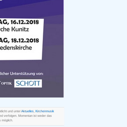
licht und unter
Aktuelles
,
Kirchenmusik
ed verfolgen. Momentan ist weder das
 möglich.