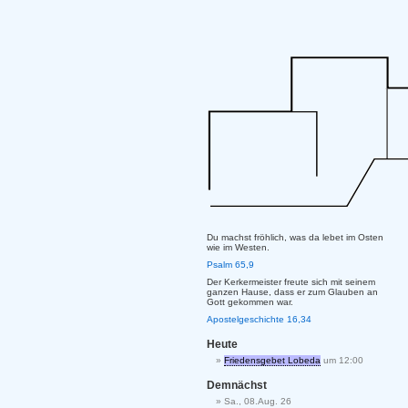
Du machst fröhlich, was da lebet im Osten
wie im Westen.
Psalm 65,9
Der Kerkermeister freute sich mit seinem
ganzen Hause, dass er zum Glauben an
Gott gekommen war.
Apostelgeschichte 16,34
Heute
Friedensgebet Lobeda
um 12:00
Demnächst
Sa., 08.Aug. 26