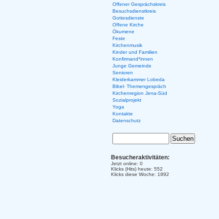
Offener Gesprächskreis
Besuchsdienstkreis
Gottesdienste
Offene Kirche
Ökumene
Feste
Kirchenmusik
Kinder und Familien
Konfirmand*innen
Junge Gemeinde
Senioren
Kleiderkammer Lobeda
Bibel- Themengespräch
Kirchenregion Jena-Süd
Sozialprojekt
Yoga
Kontakte
Datenschutz
Besucheraktivitäten:
Jetzt online: 0
Klicks (Hits) heute: 552
Klicks diese Woche: 1892