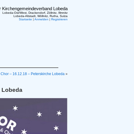
er Kirchengemeindeverband Lobeda
Lobeda-Ost/West, Drackendorf, Zöllnitz, Illmnitz
Lobeda-Altstadt, Wöllnitz, Rutha, Sulza
Startseite
|
Anmelden
|
Registrieren
hor – 16.12.18 – Peterskirche Lobeda
»
V Lobeda