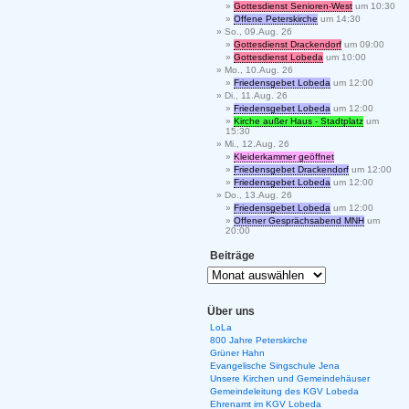
Gottesdienst Senioren-West
um 10:30
Offene Peterskirche
um 14:30
So., 09.Aug. 26
Gottesdienst Drackendorf
um 09:00
Gottesdienst Lobeda
um 10:00
Mo., 10.Aug. 26
Friedensgebet Lobeda
um 12:00
Di., 11.Aug. 26
Friedensgebet Lobeda
um 12:00
Kirche außer Haus - Stadtplatz
um
15:30
Mi., 12.Aug. 26
Kleiderkammer geöffnet
Friedensgebet Drackendorf
um 12:00
Friedensgebet Lobeda
um 12:00
Do., 13.Aug. 26
Friedensgebet Lobeda
um 12:00
Offener Gesprächsabend MNH
um
20:00
Beiträge
Über uns
LoLa
800 Jahre Peterskirche
Grüner Hahn
Evangelische Singschule Jena
Unsere Kirchen und Gemeindehäuser
Gemeindeleitung des KGV Lobeda
Ehrenamt im KGV Lobeda