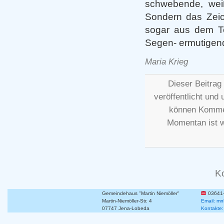
schwebende, wei
Sondern das Zeich
sogar aus dem Tod
Segen- ermutigen
Maria Krieg
Dieser Beitra
veröffentlicht und 
können Kommen
Momentan ist 
K
Gemeindehaus "Martin Niemöller"
03641
Martin-Niemöller-Str. 4
Email: mn
07747 Jena-Lobeda
Kontakte