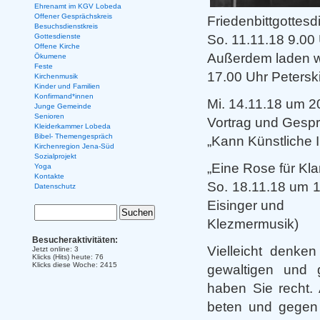
Ehrenamt im KGV Lobeda
Offener Gesprächskreis
Friedenbittgottesd
Besuchsdienstkreis
So. 11.11.18 9.00
Gottesdienste
Offene Kirche
Außerdem laden wi
Ökumene
Feste
17.00 Uhr Petersk
Kirchenmusik
Kinder und Familien
Konfirmand*innen
Mi. 14.11.18 um 2
Junge Gemeinde
Senioren
Vortrag und Gespr
Kleiderkammer Lobeda
Bibel- Themengespräch
„Kann Künstliche 
Kirchenregion Jena-Süd
Sozialprojekt
„Eine Rose für Kla
Yoga
Kontakte
So. 18.11.18 um 
Datenschutz
Eisinger und
Klezmermusik)
Besucheraktivitäten:
Vielleicht denke
Jetzt online: 3
Klicks (Hits) heute: 76
Klicks diese Woche: 2415
gewaltigen und g
haben Sie recht. 
beten und gegen d