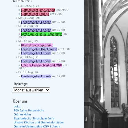
Demnächst
So., 09.Aug. 26
Gottesdienst Drackendorf
um 09:00
Gottesdienst Lobeda
um 10:00
Mo., 10.Aug. 26
Friedensgebet Lobeda
um 12:00
Di., 11.Aug. 26
Friedensgebet Lobeda
um 12:00
Kirche außer Haus - Stadtplatz
um
15:30
Mi., 12.Aug. 26
Kleiderkammer geöffnet
Friedensgebet Drackendorf
um 12:00
Friedensgebet Lobeda
um 12:00
Do., 13.Aug. 26
Friedensgebet Lobeda
um 12:00
Offener Gesprächsabend MNH
um
20:00
Fr., 14.Aug. 26
Friedensgebet Lobeda
um 12:00
Beiträge
Über uns
LoLa
800 Jahre Peterskirche
Grüner Hahn
Evangelische Singschule Jena
Unsere Kirchen und Gemeindehäuser
Gemeindeleitung des KGV Lobeda