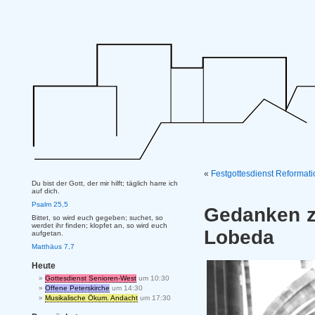
«
Festgottesdienst Reformati
Du bist der Gott, der mir hilft; täglich harre ich
auf dich.
Psalm 25,5
Gedanken z
Bittet, so wird euch gegeben; suchet, so
werdet ihr finden; klopfet an, so wird euch
Lobeda
aufgetan.
Matthäus 7,7
Heute
Gottesdienst Senioren-West
um 10:30
Offene Peterskirche
um 14:30
Musikalische Ökum. Andacht
um 17:30