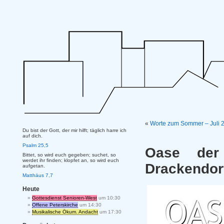
«
Worte zum Sommer – Juli
Du bist der Gott, der mir hilft; täglich harre ich
auf dich.
Psalm 25,5
Oase der
Bittet, so wird euch gegeben; suchet, so
werdet ihr finden; klopfet an, so wird euch
Drackendor
aufgetan.
Matthäus 7,7
Heute
Gottesdienst Senioren-West
um 10:30
Offene Peterskirche
um 14:30
Musikalische Ökum. Andacht
um 17:30