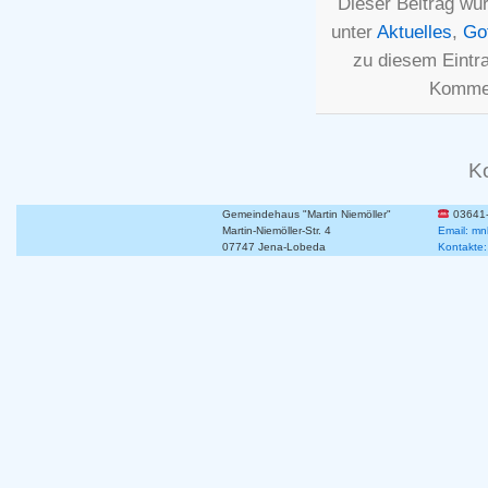
Dieser Beitrag wur
unter
Aktuelles
,
Go
zu diesem Eintr
Kommen
K
Gemeindehaus "Martin Niemöller"
03641
Martin-Niemöller-Str. 4
Email: mn
07747 Jena-Lobeda
Kontakte