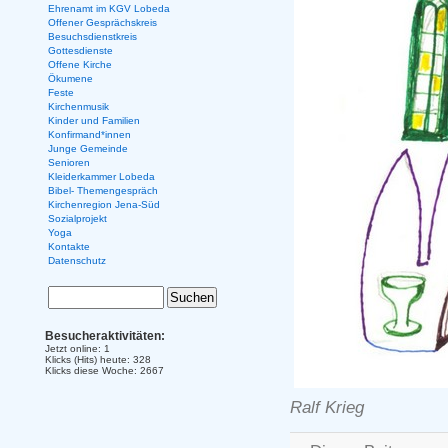
Ehrenamt im KGV Lobeda
Offener Gesprächskreis
Besuchsdienstkreis
Gottesdienste
Offene Kirche
Ökumene
Feste
Kirchenmusik
Kinder und Familien
Konfirmand*innen
Junge Gemeinde
Senioren
Kleiderkammer Lobeda
Bibel- Themengespräch
Kirchenregion Jena-Süd
Sozialprojekt
Yoga
Kontakte
Datenschutz
Besucheraktivitäten:
Jetzt online: 1
Klicks (Hits) heute: 328
Klicks diese Woche: 2667
Ralf Krieg