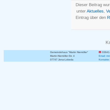
Dieser Beitrag wur
unter
Aktuelles
,
Ve
Eintrag über den
R
K
Gemeindehaus "Martin Niemöller"
03641
Martin-Niemöller-Str. 4
Email: mn
07747 Jena-Lobeda
Kontakte