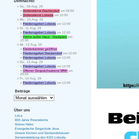
Demnächst
So., 09.Aug. 26
Gottesdienst Drackendorf
um 09:00
Gottesdienst Lobeda
um 10:00
Mo., 10.Aug. 26
Friedensgebet Lobeda
um 12:00
Di., 11.Aug. 26
Friedensgebet Lobeda
um 12:00
Kirche außer Haus - Stadtplatz
um
15:30
Mi., 12.Aug. 26
Kleiderkammer geöffnet
Friedensgebet Drackendorf
um 12:00
Friedensgebet Lobeda
um 12:00
Do., 13.Aug. 26
Friedensgebet Lobeda
um 12:00
Offener Gesprächsabend MNH
um
20:00
Fr., 14.Aug. 26
Friedensgebet Lobeda
um 12:00
Beiträge
Über uns
LoLa
800 Jahre Peterskirche
Grüner Hahn
Evangelische Singschule Jena
Unsere Kirchen und Gemeindehäuser
Gemeindeleitung des KGV Lobeda