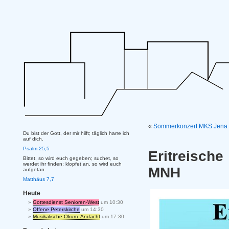
«
Sommerkonzert MKS Jena – 
Du bist der Gott, der mir hilft; täglich harre ich
auf dich.
Psalm 25,5
Eritreisch
Bittet, so wird euch gegeben; suchet, so
werdet ihr finden; klopfet an, so wird euch
MNH
aufgetan.
Matthäus 7,7
Heute
Gottesdienst Senioren-West
um 10:30
Offene Peterskirche
um 14:30
Musikalische Ökum. Andacht
um 17:30