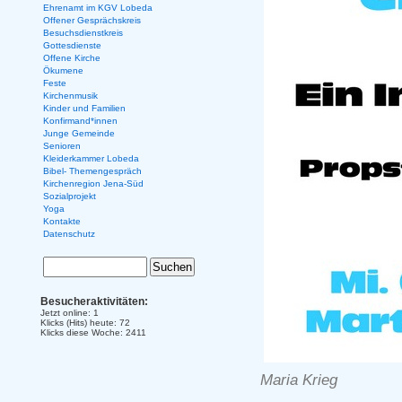
Ehrenamt im KGV Lobeda
Offener Gesprächskreis
Besuchsdienstkreis
Gottesdienste
Offene Kirche
Ökumene
Feste
Kirchenmusik
Kinder und Familien
Konfirmand*innen
Junge Gemeinde
Senioren
Kleiderkammer Lobeda
Bibel- Themengespräch
Kirchenregion Jena-Süd
Sozialprojekt
Yoga
Kontakte
Datenschutz
Besucheraktivitäten:
Jetzt online: 1
Klicks (Hits) heute: 72
Klicks diese Woche: 2411
Maria Krieg