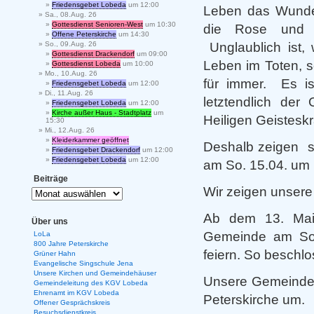
Friedensgebet Lobeda
um 12:00
Leben das Wunde
Sa., 08.Aug. 26
Gottesdienst Senioren-West
um 10:30
die Rose und d
Offene Peterskirche
um 14:30
Unglaublich ist, 
So., 09.Aug. 26
Gottesdienst Drackendorf
um 09:00
Leben im Toten, s
Gottesdienst Lobeda
um 10:00
Mo., 10.Aug. 26
für immer. Es ist
Friedensgebet Lobeda
um 12:00
Di., 11.Aug. 26
letztendlich der
Friedensgebet Lobeda
um 12:00
Kirche außer Haus - Stadtplatz
um
Heiligen Geisteskr
15:30
Mi., 12.Aug. 26
Kleiderkammer geöffnet
Deshalb zeigen si
Friedensgebet Drackendorf
um 12:00
Friedensgebet Lobeda
um 12:00
am So. 15.04. um 
Beiträge
Wir zeigen unsere
Ab dem 13. Mai 
Über uns
Gemeinde am Sonn
LoLa
800 Jahre Peterskirche
feiern. So beschlo
Grüner Hahn
Evangelische Singschule Jena
Unsere Kirchen und Gemeindehäuser
Unsere Gemeinde z
Gemeindeleitung des KGV Lobeda
Ehrenamt im KGV Lobeda
Peterskirche um.
Offener Gesprächskreis
Besuchsdienstkreis