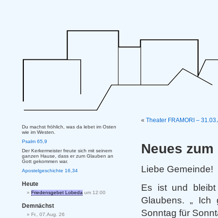
«
Theater FRAMORI – 31.03./
Du machst fröhlich, was da lebet im Osten
wie im Westen.
Psalm 65,9
Neues zum 
Der Kerkermeister freute sich mit seinem
ganzen Hause, dass er zum Glauben an
Gott gekommen war.
Liebe Gemeinde!
Apostelgeschichte 16,34
Heute
Es ist und bleib
Friedensgebet Lobeda
um 12:00
Glaubens. „ Ich 
Demnächst
Sonntag für Sonnt
Fr., 07.Aug. 26