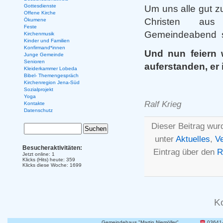
Gottesdienste
Um uns alle gut z
Offene Kirche
Christen aus 
Ökumene
Feste
Gemeindeabend st
Kirchenmusik
Kinder und Familien
Konfirmand*innen
Und nun feiern w
Junge Gemeinde
Senioren
auferstanden, er 
Kleiderkammer Lobeda
Bibel- Themengespräch
Kirchenregion Jena-Süd
Ihre Pfa
Sozialprojekt
Yoga
Ralf Krieg
Kontakte
Datenschutz
Dieser Beitrag wurd
unter
Aktuelles
,
Ve
Besucheraktivitäten:
Eintrag über den
R
Jetzt online: 1
Klicks (Hits) heute: 359
Klicks diese Woche: 1699
K
Gemeindehaus "Martin Niemöller"
03641