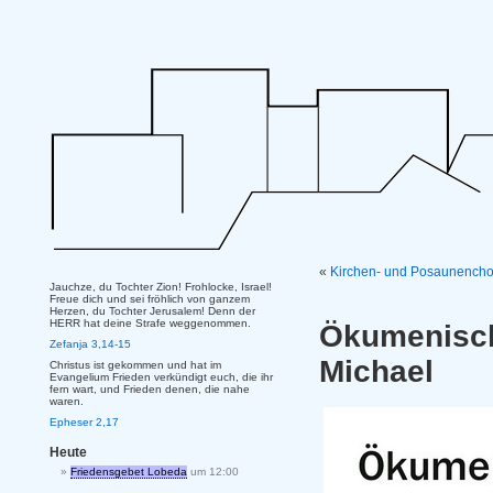
«
Kirchen- und Posaunenchor
Jauchze, du Tochter Zion! Frohlocke, Israel!
Freue dich und sei fröhlich von ganzem
Herzen, du Tochter Jerusalem! Denn der
HERR hat deine Strafe weggenommen.
Ökumenisch
Zefanja 3,14-15
Michael
Christus ist gekommen und hat im
Evangelium Frieden verkündigt euch, die ihr
fern wart, und Frieden denen, die nahe
waren.
Epheser 2,17
Heute
Friedensgebet Lobeda
um 12:00