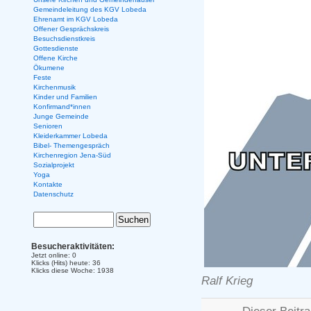
Gemeindeleitung des KGV Lobeda
Ehrenamt im KGV Lobeda
Offener Gesprächskreis
Besuchsdienstkreis
Gottesdienste
Offene Kirche
Ökumene
Feste
Kirchenmusik
Kinder und Familien
Konfirmand*innen
Junge Gemeinde
Senioren
Kleiderkammer Lobeda
Bibel- Themengespräch
Kirchenregion Jena-Süd
Sozialprojekt
Yoga
Kontakte
Datenschutz
Besucheraktivitäten:
Jetzt online: 0
Klicks (Hits) heute: 36
Klicks diese Woche: 1938
Ralf Krieg