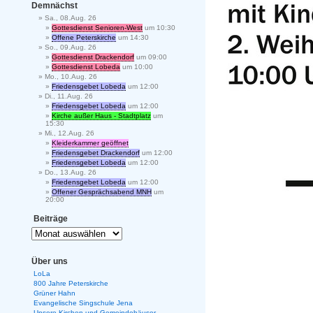
Demnächst
Sa., 08.Aug. 26
Gottesdienst Senioren-West
um 10:30
Offene Peterskirche
um 14:30
So., 09.Aug. 26
Gottesdienst Drackendorf
um 09:00
Gottesdienst Lobeda
um 10:00
Mo., 10.Aug. 26
Friedensgebet Lobeda
um 12:00
Di., 11.Aug. 26
Friedensgebet Lobeda
um 12:00
Kirche außer Haus - Stadtplatz
um
15:30
Mi., 12.Aug. 26
Kleiderkammer geöffnet
Friedensgebet Drackendorf
um 12:00
Friedensgebet Lobeda
um 12:00
Do., 13.Aug. 26
Friedensgebet Lobeda
um 12:00
Offener Gesprächsabend MNH
um
20:00
Beiträge
Über uns
LoLa
800 Jahre Peterskirche
Grüner Hahn
Evangelische Singschule Jena
Unsere Kirchen und Gemeindehäuser