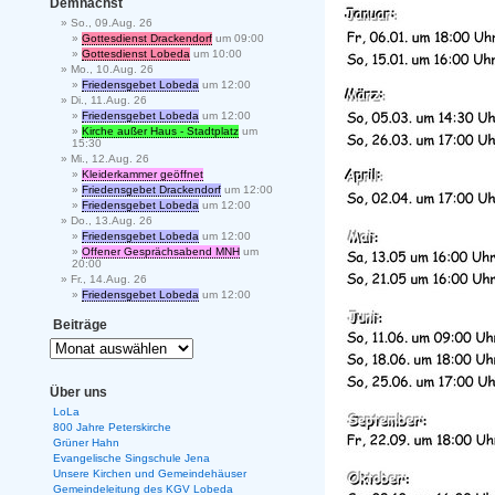
Demnächst
So., 09.Aug. 26
Gottesdienst Drackendorf
um 09:00
Gottesdienst Lobeda
um 10:00
Mo., 10.Aug. 26
Friedensgebet Lobeda
um 12:00
Di., 11.Aug. 26
Friedensgebet Lobeda
um 12:00
Kirche außer Haus - Stadtplatz
um
15:30
Mi., 12.Aug. 26
Kleiderkammer geöffnet
Friedensgebet Drackendorf
um 12:00
Friedensgebet Lobeda
um 12:00
Do., 13.Aug. 26
Friedensgebet Lobeda
um 12:00
Offener Gesprächsabend MNH
um
20:00
Fr., 14.Aug. 26
Friedensgebet Lobeda
um 12:00
Beiträge
Über uns
LoLa
800 Jahre Peterskirche
Grüner Hahn
Evangelische Singschule Jena
Unsere Kirchen und Gemeindehäuser
Gemeindeleitung des KGV Lobeda