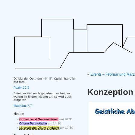
«
Events – Februar und Mär
Du bist der Gott, der mir hilft; täglich harre ich
auf dich.
Psalm 25,5
Konzeption
Bittet, so wird euch gegeben; suchet, so
werdet ihr finden; klopfet an, so wird euch
aufgetan.
Matthäus 7,7
Heute
Gottesdienst Senioren-West
um 10:30
Offene Peterskirche
um 14:30
Musikalische Ökum. Andacht
um 17:30