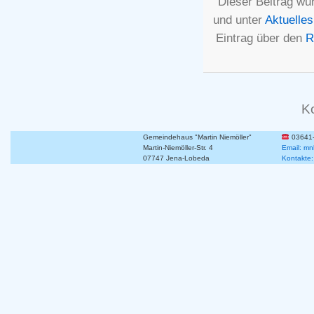
Dieser Beitrag wu
und unter
Aktuelles
Eintrag über den
R
K
Gemeindehaus "Martin Niemöller"
03641
Martin-Niemöller-Str. 4
Email: mn
07747 Jena-Lobeda
Kontakte