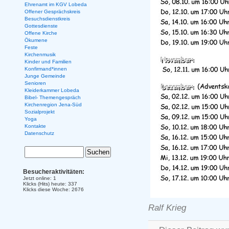
Ehrenamt im KGV Lobeda
Offener Gesprächskreis
Besuchsdienstkreis
Gottesdienste
Offene Kirche
Ökumene
Feste
Kirchenmusik
Kinder und Familien
Konfirmand*innen
Junge Gemeinde
Senioren
Kleiderkammer Lobeda
Bibel- Themengespräch
Kirchenregion Jena-Süd
Sozialprojekt
Yoga
Kontakte
Datenschutz
Besucheraktivitäten:
Jetzt online: 1
Klicks (Hits) heute: 337
Klicks diese Woche: 2676
Ralf Krieg