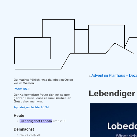
«
Advent im Pfarrhaus – De
Du machst fröhlich, was da lebet im Osten
wie im Westen.
Psalm 65,9
Lebendiger
Der Kerkermeister freute sich mit seinem
ganzen Hause, dass er zum Glauben an
Gott gekommen war.
Apostelgeschichte 16,34
Heute
Friedensgebet Lobeda
um 12:00
Demnächst
Fr., 07.Aug. 26