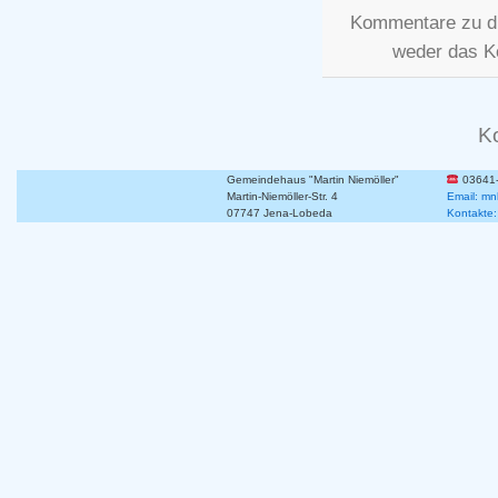
Kommentare zu d
weder das K
K
Gemeindehaus "Martin Niemöller"
03641
Martin-Niemöller-Str. 4
Email: mn
07747 Jena-Lobeda
Kontakte