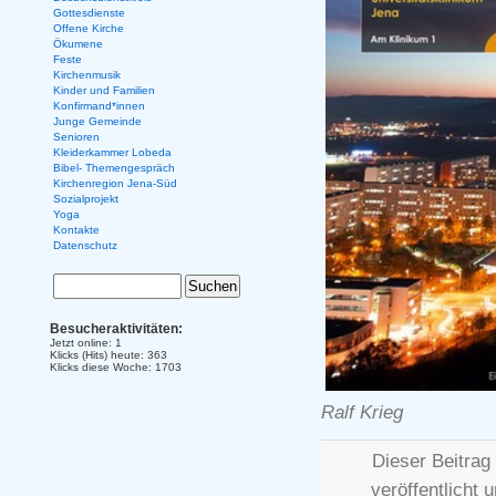
Gottesdienste
Offene Kirche
Ökumene
Feste
Kirchenmusik
Kinder und Familien
Konfirmand*innen
Junge Gemeinde
Senioren
Kleiderkammer Lobeda
Bibel- Themengespräch
Kirchenregion Jena-Süd
Sozialprojekt
Yoga
Kontakte
Datenschutz
Besucheraktivitäten:
Jetzt online: 1
Klicks (Hits) heute: 363
Klicks diese Woche: 1703
Ralf Krieg
Dieser Beitra
veröffentlicht 