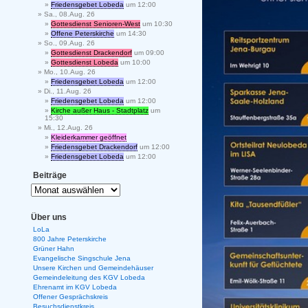
Friedensgebet Lobeda
um 12:00
Sa., 08.Aug. 26
Gottesdienst Senioren-West
um 10:30
Offene Peterskirche
um 14:30
So., 09.Aug. 26
Gottesdienst Drackendorf
um 09:00
Gottesdienst Lobeda
um 10:00
Mo., 10.Aug. 26
Friedensgebet Lobeda
um 12:00
Di., 11.Aug. 26
Friedensgebet Lobeda
um 12:00
Kirche außer Haus - Stadtplatz
um
15:30
Mi., 12.Aug. 26
Kleiderkammer geöffnet
Friedensgebet Drackendorf
um 12:00
Friedensgebet Lobeda
um 12:00
Beiträge
Über uns
LoLa
800 Jahre Peterskirche
Grüner Hahn
Evangelische Singschule Jena
Unsere Kirchen und Gemeindehäuser
Gemeindeleitung des KGV Lobeda
Ehrenamt im KGV Lobeda
Offener Gesprächskreis
Besuchsdienstkreis