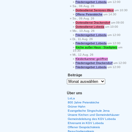
Friedensgebet Lobeda
um 12:00
Sa., 08.Aug. 26
Gottesdienst Senioren-West
um 10:30
Offene Peterskirche
um 14:30
So., 09.Aug. 26
Gottesdienst Drackendorf
um 09:00
Gottesdienst Lobeda
um 10:00
Mo., 10.Aug. 26
Friedensgebet Lobeda
um 12:00
Di., 11.Aug. 26
Friedensgebet Lobeda
um 12:00
Kirche außer Haus - Stadtplatz
um
15:30
Mi., 12.Aug. 26
Kleiderkammer geöffnet
Friedensgebet Drackendorf
um 12:00
Friedensgebet Lobeda
um 12:00
Beiträge
Über uns
LoLa
800 Jahre Peterskirche
Grüner Hahn
Evangelische Singschule Jena
Unsere Kirchen und Gemeindehäuser
Gemeindeleitung des KGV Lobeda
Ehrenamt im KGV Lobeda
Offener Gesprächskreis
Besuchsdienstkreis