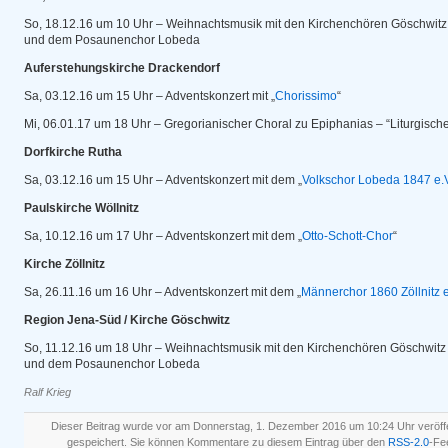
So, 18.12.16 um 10 Uhr – Weihnachtsmusik mit den Kirchenchören Göschwit
und dem Posaunenchor Lobeda
Auferstehungskirche Drackendorf
Sa, 03.12.16 um 15 Uhr – Adventskonzert mit „
Chorissimo
“
Mi, 06.01.17 um 18 Uhr – Gregorianischer Choral zu Epiphanias – “Liturgische
Dorfkirche Rutha
Sa, 03.12.16 um 15 Uhr – Adventskonzert mit dem „
Volkschor Lobeda 1847 e.
Paulskirche Wöllnitz
Sa, 10.12.16 um 17 Uhr – Adventskonzert mit dem „
Otto-Schott-Chor
“
Kirche Zöllnitz
Sa, 26.11.16 um 16 Uhr – Adventskonzert mit dem „
Männerchor 1860 Zöllnitz e
Region Jena-Süd / Kirche Göschwitz
So, 11.12.16 um 18 Uhr – Weihnachtsmusik mit den Kirchenchören Göschwit
und dem Posaunenchor Lobeda
Ralf Krieg
Dieser Beitrag wurde vor am Donnerstag, 1. Dezember 2016 um 10:24 Uhr veröffe
gespeichert. Sie können Kommentare zu diesem Eintrag über den
RSS-2.0
-Fe