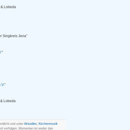
z & Lobeda
r Singkreis Jena”
V
.“
.V.
“
z & Lobeda
ntlicht und unter
Aktuelles
,
Kirchenmusik
ed verfolgen. Momentan ist weder das