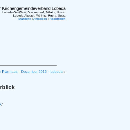
er Kirchengemeindeverband Lobeda
Lobeda-Ost/West, Drackendorf, Zöllnitz, Illmnitz
Lobeda-Altstadt, Wöllnitz, Rutha, Sulza
Startseite
|
Anmelden
|
Registrieren
m Pfarrhaus – Dezember 2016 – Lobeda
»
rblick
V
.“