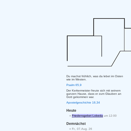
Du machst fröhlich, was da lebet im Osten
wie im Westen.
Psalm 65,9
Der Kerkermeister freute sich mit seinem
ganzen Hause, dass er zum Glauben an
Gott gekommen war.
Apostelgeschichte 16,34
Heute
Friedensgebet Lobeda
um 12:00
Demnächst
Fr., 07.Aug. 26