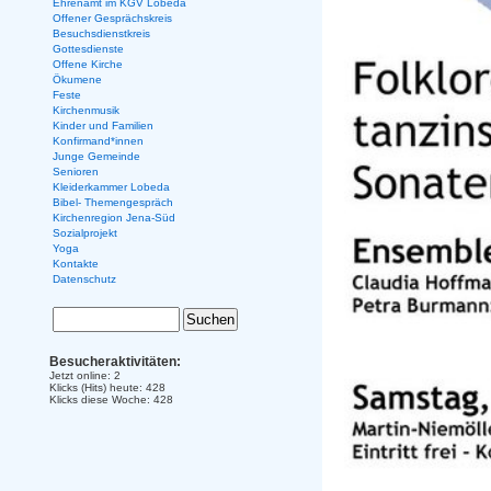
Ehrenamt im KGV Lobeda
Offener Gesprächskreis
Besuchsdienstkreis
Gottesdienste
Offene Kirche
Ökumene
Feste
Kirchenmusik
Kinder und Familien
Konfirmand*innen
Junge Gemeinde
Senioren
Kleiderkammer Lobeda
Bibel- Themengespräch
Kirchenregion Jena-Süd
Sozialprojekt
Yoga
Kontakte
Datenschutz
Besucheraktivitäten:
Jetzt online: 2
Klicks (Hits) heute: 428
Klicks diese Woche: 428