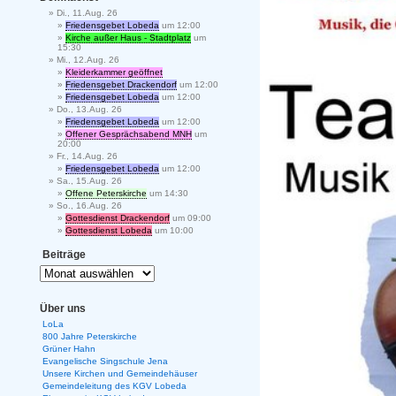
Di., 11.Aug. 26
Friedensgebet Lobeda
um 12:00
Kirche außer Haus - Stadtplatz
um
15:30
Mi., 12.Aug. 26
Kleiderkammer geöffnet
Friedensgebet Drackendorf
um 12:00
Friedensgebet Lobeda
um 12:00
Do., 13.Aug. 26
Friedensgebet Lobeda
um 12:00
Offener Gesprächsabend MNH
um
20:00
Fr., 14.Aug. 26
Friedensgebet Lobeda
um 12:00
Sa., 15.Aug. 26
Offene Peterskirche
um 14:30
So., 16.Aug. 26
Gottesdienst Drackendorf
um 09:00
Gottesdienst Lobeda
um 10:00
Beiträge
Über uns
LoLa
800 Jahre Peterskirche
Grüner Hahn
Evangelische Singschule Jena
Unsere Kirchen und Gemeindehäuser
Gemeindeleitung des KGV Lobeda