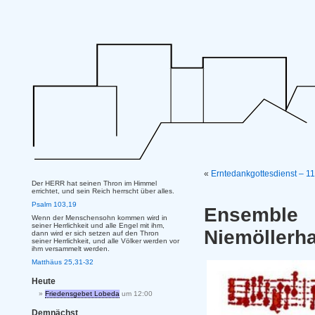
«
Erntedankgottesdienst – 11.
Der HERR hat seinen Thron im Himmel
errichtet, und sein Reich herrscht über alles.
Psalm 103,19
Ensembl
Wenn der Menschensohn kommen wird in
seiner Herrlichkeit und alle Engel mit ihm,
Niemöllerh
dann wird er sich setzen auf den Thron
seiner Herrlichkeit, und alle Völker werden vor
ihm versammelt werden.
Matthäus 25,31-32
Heute
Friedensgebet Lobeda
um 12:00
Demnächst