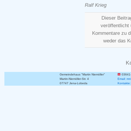
Ralf Krieg
Dieser Beitr
veröffentlicht
Kommentare zu d
weder das K
K
Gemeindehaus "Martin Niemöller"
03641
Martin-Niemöller-Str. 4
Email: mn
07747 Jena-Lobeda
Kontakte