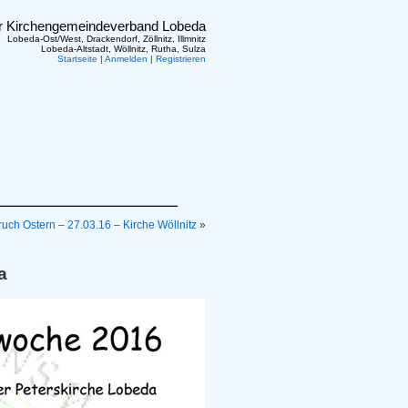
er Kirchengemeindeverband Lobeda
Lobeda-Ost/West, Drackendorf, Zöllnitz, Illmnitz
Lobeda-Altstadt, Wöllnitz, Rutha, Sulza
Startseite
|
Anmelden
|
Registrieren
uch Ostern – 27.03.16 – Kirche Wöllnitz
»
a