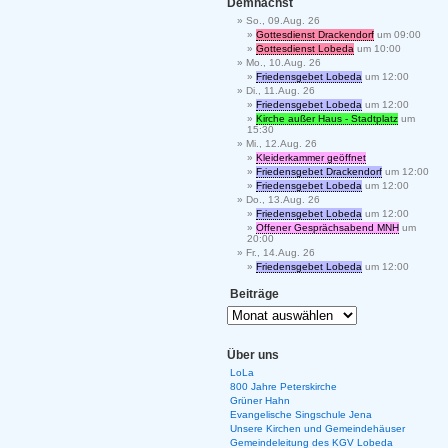
Demnächst
So., 09.Aug. 26
Gottesdienst Drackendorf
um 09:00
Gottesdienst Lobeda
um 10:00
Mo., 10.Aug. 26
Friedensgebet Lobeda
um 12:00
Di., 11.Aug. 26
Friedensgebet Lobeda
um 12:00
Kirche außer Haus - Stadtplatz
um
15:30
Mi., 12.Aug. 26
Kleiderkammer geöffnet
Friedensgebet Drackendorf
um 12:00
Friedensgebet Lobeda
um 12:00
Do., 13.Aug. 26
Friedensgebet Lobeda
um 12:00
Offener Gesprächsabend MNH
um
20:00
Fr., 14.Aug. 26
Friedensgebet Lobeda
um 12:00
Beiträge
Über uns
LoLa
800 Jahre Peterskirche
Grüner Hahn
Evangelische Singschule Jena
Unsere Kirchen und Gemeindehäuser
Gemeindeleitung des KGV Lobeda