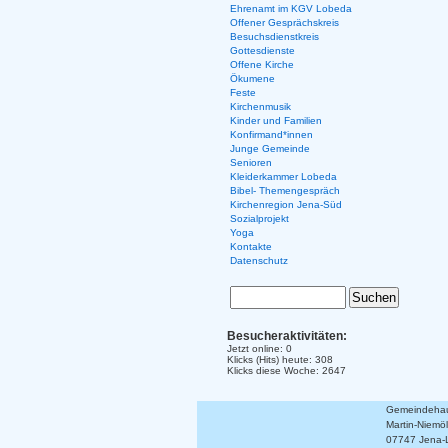
Ehrenamt im KGV Lobeda
Offener Gesprächskreis
Besuchsdienstkreis
Gottesdienste
Offene Kirche
Ökumene
Feste
Kirchenmusik
Kinder und Familien
Konfirmand*innen
Junge Gemeinde
Senioren
Kleiderkammer Lobeda
Bibel- Themengespräch
Kirchenregion Jena-Süd
Sozialprojekt
Yoga
Kontakte
Datenschutz
Besucheraktivitäten:
Jetzt online: 0
Klicks (Hits) heute: 308
Klicks diese Woche: 2647
Gemeindehaus
Martin-Niemöll
07747 Jena-