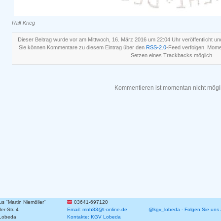
Ralf Krieg
Dieser Beitrag wurde vor am Mittwoch, 16. März 2016 um 22:04 Uhr veröffentlicht un
Sie können Kommentare zu diesem Eintrag über den
RSS-2.0
-Feed verfolgen. Mom
Setzen eines Trackbacks möglich.
Kommentieren ist momentan nicht mögl
 "Martin Niemöller"
03641-697120
er-Str. 4
Email: mnh83@t-online.de
@kgv_lobeda - Folgen Sie uns 
Lobeda
Kontakte: KGV Lobeda