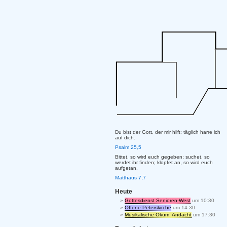
Du bist der Gott, der mir hilft; täglich harre ich
auf dich.
Psalm 25,5
Bittet, so wird euch gegeben; suchet, so
werdet ihr finden; klopfet an, so wird euch
aufgetan.
Matthäus 7,7
Heute
Gottesdienst Senioren-West
um 10:30
Offene Peterskirche
um 14:30
Musikalische Ökum. Andacht
um 17:30