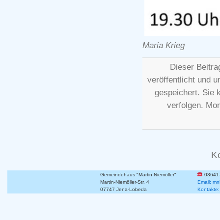
Maria Krieg
Dieser Beitr
veröffentlicht und u
gespeichert. Sie
verfolgen. Mo
K
Gemeindehaus "Martin Niemöller"
03641
Martin-Niemöller-Str. 4
Email: mn
07747 Jena-Lobeda
Kontakte