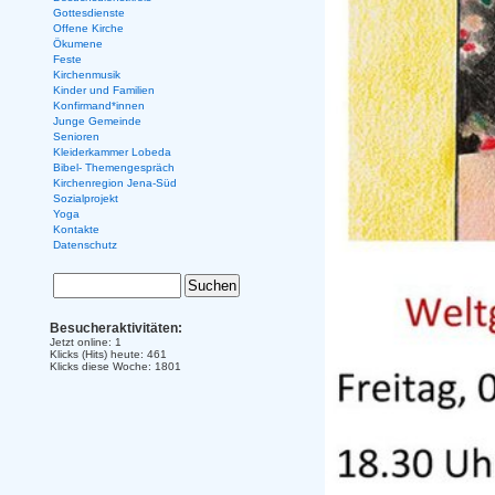
Gottesdienste
Offene Kirche
Ökumene
Feste
Kirchenmusik
Kinder und Familien
Konfirmand*innen
Junge Gemeinde
Senioren
Kleiderkammer Lobeda
Bibel- Themengespräch
Kirchenregion Jena-Süd
Sozialprojekt
Yoga
Kontakte
Datenschutz
Besucheraktivitäten:
Jetzt online: 1
Klicks (Hits) heute: 461
Klicks diese Woche: 1801