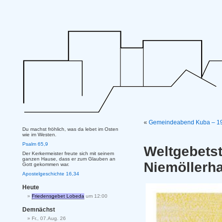
«
Gemeindeabend Kuba – 19
Du machst fröhlich, was da lebet im Osten
wie im Westen.
Psalm 65,9
Weltgebe
Der Kerkermeister freute sich mit seinem
ganzen Hause, dass er zum Glauben an
Niemöllerh
Gott gekommen war.
Apostelgeschichte 16,34
Heute
Friedensgebet Lobeda
um 12:00
Demnächst
Fr., 07.Aug. 26