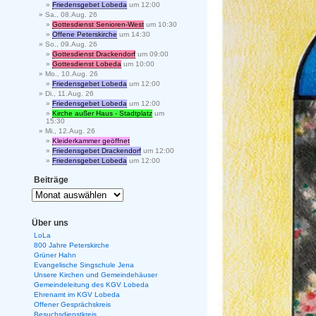
Friedensgebet Lobeda
um 12:00
Sa., 08.Aug. 26
Gottesdienst Senioren-West
um 10:30
Offene Peterskirche
um 14:30
So., 09.Aug. 26
Gottesdienst Drackendorf
um 09:00
Gottesdienst Lobeda
um 10:00
Mo., 10.Aug. 26
Friedensgebet Lobeda
um 12:00
Di., 11.Aug. 26
Friedensgebet Lobeda
um 12:00
Kirche außer Haus - Stadtplatz
um
15:30
Mi., 12.Aug. 26
Kleiderkammer geöffnet
Friedensgebet Drackendorf
um 12:00
Friedensgebet Lobeda
um 12:00
Beiträge
Über uns
LoLa
800 Jahre Peterskirche
Grüner Hahn
Evangelische Singschule Jena
Unsere Kirchen und Gemeindehäuser
Gemeindeleitung des KGV Lobeda
Ehrenamt im KGV Lobeda
Offener Gesprächskreis
Besuchsdienstkreis