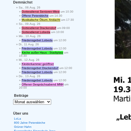
Demnächst
Sa., 08.Aug. 26
Gottesdienst Senioren-West
um 10:30
Offene Peterskirche
um 14:30
Musikalische Ökum. Andacht
um 17:30
So., 09.Aug. 26
Gottesdienst Drackendorf
um 09:00
Gottesdienst Lobeda
um 10:00
Mo., 10.Aug. 26
Friedensgebet Lobeda
um 12:00
Di., 11.Aug. 26
Friedensgebet Lobeda
um 12:00
Kirche außer Haus - Stadtplatz
um
15:30
Mi., 12.Aug. 26
Kleiderkammer geöffnet
Friedensgebet Drackendorf
um 12:00
Friedensgebet Lobeda
um 12:00
Do., 13.Aug. 26
Friedensgebet Lobeda
um 12:00
Offener Gesprächsabend MNH
um
20:00
Beiträge
Über uns
LoLa
800 Jahre Peterskirche
Grüner Hahn
Evangelische Singschule Jena