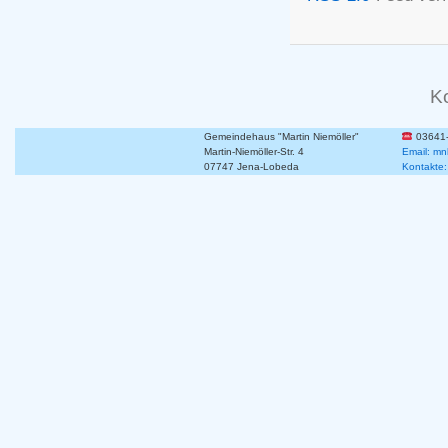
K
Gemeindehaus "Martin Niemöller"
03641
Martin-Niemöller-Str. 4
Email: mn
07747 Jena-Lobeda
Kontakte