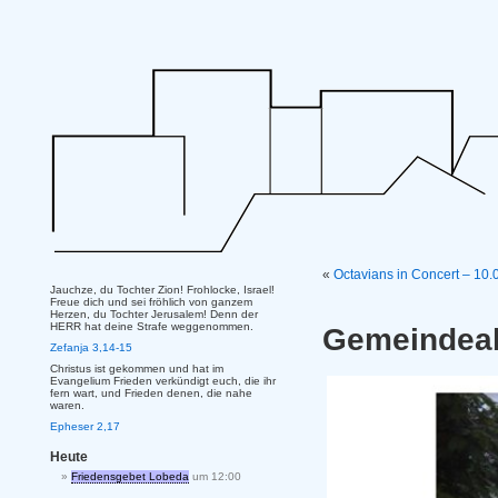
«
Octavians in Concert – 10.
Jauchze, du Tochter Zion! Frohlocke, Israel!
Freue dich und sei fröhlich von ganzem
Herzen, du Tochter Jerusalem! Denn der
HERR hat deine Strafe weggenommen.
Gemeindeab
Zefanja 3,14-15
Christus ist gekommen und hat im
Evangelium Frieden verkündigt euch, die ihr
fern wart, und Frieden denen, die nahe
waren.
Epheser 2,17
Heute
Friedensgebet Lobeda
um 12:00