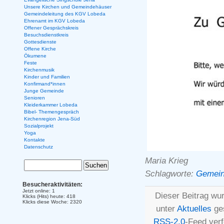
Unsere Kirchen und Gemeindehäuser
Gemeindeleitung des KGV Lobeda
Ehrenamt im KGV Lobeda
Offener Gesprächskreis
Besuchsdienstkreis
Gottesdienste
Offene Kirche
Ökumene
Feste
Kirchenmusik
Kinder und Familien
Konfirmand*innen
Junge Gemeinde
Senioren
Kleiderkammer Lobeda
Bibel- Themengespräch
Kirchenregion Jena-Süd
Sozialprojekt
Yoga
Kontakte
Datenschutz
Maria Krieg
Schlagworte:
Gemein
Besucheraktivitäten:
Jetzt online: 1
Dieser Beitrag wu
Klicks (Hits) heute: 418
Klicks diese Woche: 2320
unter
Aktuelles
ges
RSS-2.0
-Feed ver