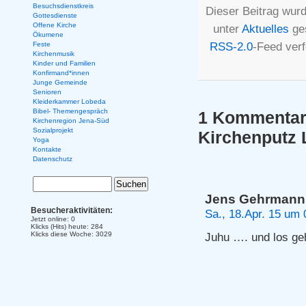
Besuchsdienstkreis
Dieser Beitrag wurd
Gottesdienste
Offene Kirche
unter
Aktuelles
ges
Ökumene
RSS-2.0
-Feed ver
Feste
Kirchenmusik
Kinder und Familien
Konfirmand*innen
Junge Gemeinde
Senioren
Kleiderkammer Lobeda
Bibel- Themengespräch
1 Kommentar 
Kirchenregion Jena-Süd
Sozialprojekt
Kirchenputz
Yoga
Kontakte
Datenschutz
Jens Gehrmann
Besucheraktivitäten:
Sa., 18.Apr. 15 um 
Jetzt online: 0
Klicks (Hits) heute: 284
Klicks diese Woche: 3029
Juhu …. und los 