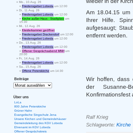
wieder in der Kirch
Mo., 10.Aug. 26
Friedensgebet Lobeda
um 12:00
Di., 11.Aug. 26
Am 18.04.15
um 9 
Friedensgebet Lobeda
um 12:00
Ihrer Hilfe. Sp
Kirche außer Haus - Stadtplatz
um
15:30
Mi., 12.Aug. 26
aufgesaugt; Stau
Kleiderkammer geöffnet
entfernt werden.
Friedensgebet Drackendorf
um 12:00
Friedensgebet Lobeda
um 12:00
Do., 13.Aug. 26
Friedensgebet Lobeda
um 12:00
Offener Gesprächsabend MNH
um
20:00
Fr., 14.Aug. 26
Friedensgebet Lobeda
um 12:00
Sa., 15.Aug. 26
Offene Peterskirche
um 14:30
Wir hoffen, dass 
Beiträge
der Susanne-B
Konfirmationsfest 
Über uns
LoLa
800 Jahre Peterskirche
Grüner Hahn
Evangelische Singschule Jena
Ralf Krieg
Unsere Kirchen und Gemeindehäuser
Gemeindeleitung des KGV Lobeda
Schlagworte:
Kirche
Ehrenamt im KGV Lobeda
Offener Gesprächskreis