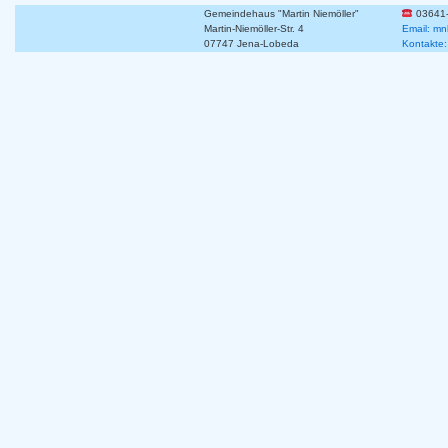
Gemeindehaus "Martin Niemöller"
03641
Martin-Niemöller-Str. 4
Email: mn
07747 Jena-Lobeda
Kontakte