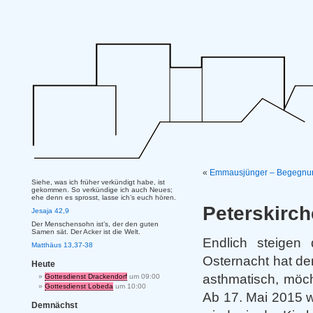
«
Emmausjünger – Begegnun
Siehe, was ich früher verkündigt habe, ist
gekommen. So verkündige ich auch Neues;
ehe denn es sprosst, lasse ich’s euch hören.
Peterskirch
Jesaja 42,9
Der Menschensohn ist’s, der den guten
Samen sät. Der Acker ist die Welt.
Endlich steigen
Matthäus 13,37-38
Osternacht hat de
Heute
asthmatisch, möch
Gottesdienst Drackendorf
um 09:00
Gottesdienst Lobeda
um 10:00
Ab 17. Mai 2015 
Demnächst