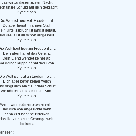
das wir zu dieser späten Nacht
rch unsre Schuld auf dich gebracht.
Kyrieleison.
Die Welt ist heut voll Freudenhall.
Du aber liegst im armen Stall.
ein Urteilsspruch ist längst gefällt,
das Kreuz ist dir schon aufgestellt.
Kyrieleison.
ie Welt liegt heut im Freudenlicht.
Dein aber harret das Gericht.
Dein Elend wendet keiner ab.
Vor deiner Krippe gähnt das Grab.
Kyrieleison.
Die Welt ist heut an Liedern reich.
Dich aber bettet keiner weich
nd singt dich ein zu lindem Schlaf.
Wir häuften auf dich unsre Straf.
Kyrieleison.
Wenn wir mit dir einst auferstehn
und dich von Angesichte sehn,
dann erst ist ohne Bitterkeit
das Herz uns zum Gesange weit.
Hosianna.
erlesen: