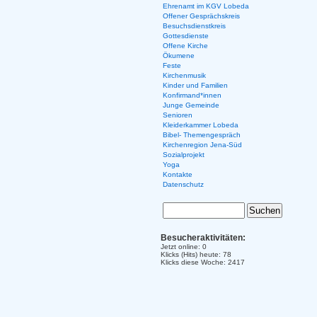
Ehrenamt im KGV Lobeda
Offener Gesprächskreis
Besuchsdienstkreis
Gottesdienste
Offene Kirche
Ökumene
Feste
Kirchenmusik
Kinder und Familien
Konfirmand*innen
Junge Gemeinde
Senioren
Kleiderkammer Lobeda
Bibel- Themengespräch
Kirchenregion Jena-Süd
Sozialprojekt
Yoga
Kontakte
Datenschutz
Besucheraktivitäten:
Jetzt online: 0
Klicks (Hits) heute: 78
Klicks diese Woche: 2417