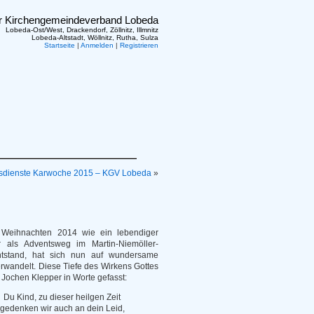
er Kirchengemeindeverband Lobeda
Lobeda-Ost/West, Drackendorf, Zöllnitz, Illmnitz
Lobeda-Altstadt, Wöllnitz, Rutha, Sulza
Startseite
|
Anmelden
|
Registrieren
sdienste Karwoche 2015 – KGV Lobeda
»
Weihnachten 2014 wie ein lebendiger
r als Adventsweg im Martin-Niemöller-
tstand, hat sich nun auf wundersame
rwandelt. Diese Tiefe des Wirkens Gottes
 Jochen Klepper in Worte gefasst:
Du Kind, zu dieser heilgen Zeit
gedenken wir auch an dein Leid,