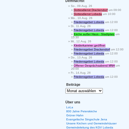
Demnächst
So., 09.Aug. 26
Gottesdienst Drackendorf
um 09:00
Gottesdienst Lobeda
um 10:00
Mo., 10.Aug. 26
Friedensgebet Lobeda
um 12:00
Di., 11.Aug. 26
Friedensgebet Lobeda
um 12:00
Kirche außer Haus - Stadtplatz
um
15:30
Mi., 12.Aug. 26
Kleiderkammer geöffnet
Friedensgebet Drackendorf
um 12:00
Friedensgebet Lobeda
um 12:00
Do., 13.Aug. 26
Friedensgebet Lobeda
um 12:00
Offener Gesprächsabend MNH
um
20:00
Fr., 14.Aug. 26
Friedensgebet Lobeda
um 12:00
Beiträge
Über uns
LoLa
800 Jahre Peterskirche
Grüner Hahn
Evangelische Singschule Jena
Unsere Kirchen und Gemeindehäuser
Gemeindeleitung des KGV Lobeda