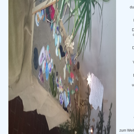
du
D
D
u
zum Weit