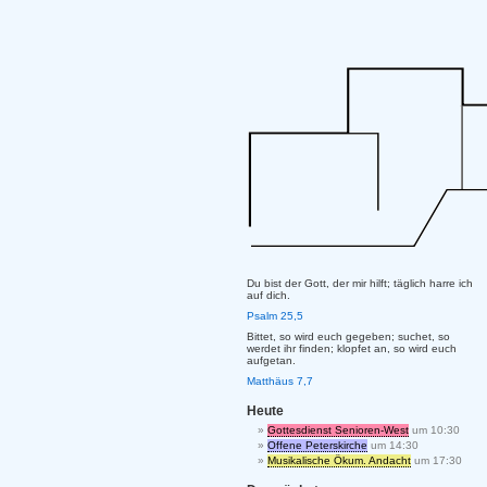
Du bist der Gott, der mir hilft; täglich harre ich
auf dich.
Psalm 25,5
Bittet, so wird euch gegeben; suchet, so
werdet ihr finden; klopfet an, so wird euch
aufgetan.
Matthäus 7,7
Heute
Gottesdienst Senioren-West
um 10:30
Offene Peterskirche
um 14:30
Musikalische Ökum. Andacht
um 17:30