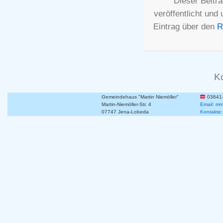
Dieser Beitr
veröffentlicht und
Eintrag über den
R
K
Gemeindehaus "Martin Niemöller"
03641
Martin-Niemöller-Str. 4
Email: mn
07747 Jena-Lobeda
Kontakte