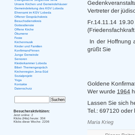
Gedenkveranstaltu
Unsere Kirchen und Gemeindehäuser
Gemeindeleitung des KGV Lobeda
Vertreter der jüd
Ehrenamt im KGV Lobeda
Offener Gesprächskreis
Fr.14.11.14 19.3
Besuchsdienstkreis
Gottesdienste
(Friedensfachkraft
Offene Kirche
Ökumene
Feste
In der Hoffnung 
Kirchenmusik
Kinder und Familien
grüßt Sie
Konfirmand*innen
Junge Gemeinde
Senioren
Kleiderkammer Lobeda
Bibel- Themengespräch
Kirchenregion Jena-Süd
Sozialprojekt
Yoga
Goldene Konfirmat
Kontakte
Datenschutz
Wer wurde
1964
h
Lassen Sie sich h
Tel.: 697120 oder 
Besucheraktivitäten:
Jetzt online: 2
Klicks (Hits) heute: 304
Maria Krieg
Klicks diese Woche: 2206