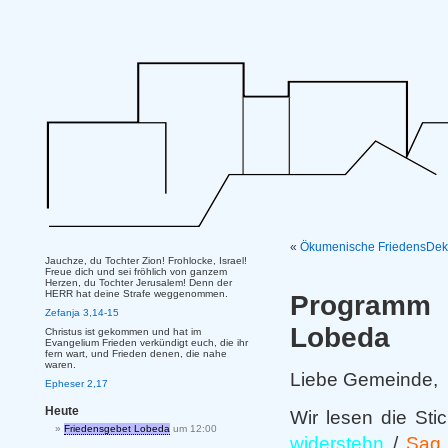
«
Ökumenische FriedensDeka
Jauchze, du Tochter Zion! Frohlocke, Israel!
Freue dich und sei fröhlich von ganzem
Herzen, du Tochter Jerusalem! Denn der
HERR hat deine Strafe weggenommen.
Programm 
Zefanja 3,14-15
Lobeda
Christus ist gekommen und hat im
Evangelium Frieden verkündigt euch, die ihr
fern wart, und Frieden denen, die nahe
waren.
Liebe Gemeinde,
Epheser 2,17
Heute
Wir lesen die St
Friedensgebet Lobeda
um 12:00
widerstehn
/
Sag 