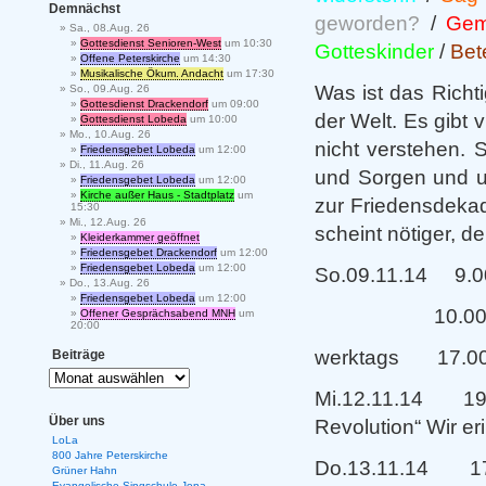
Demnächst
geworden?
/
Gem
Sa., 08.Aug. 26
Gottesdienst Senioren-West
um 10:30
Gotteskinder
/
Bet
Offene Peterskirche
um 14:30
Musikalische Ökum. Andacht
um 17:30
Was ist das Richti
So., 09.Aug. 26
Gottesdienst Drackendorf
um 09:00
der Welt. Es gibt 
Gottesdienst Lobeda
um 10:00
Mo., 10.Aug. 26
nicht verstehen. 
Friedensgebet Lobeda
um 12:00
Di., 11.Aug. 26
und Sorgen und uns
Friedensgebet Lobeda
um 12:00
Kirche außer Haus - Stadtplatz
um
zur Friedensdekad
15:30
Mi., 12.Aug. 26
scheint nötiger, de
Kleiderkammer geöffnet
Friedensgebet Drackendorf
um 12:00
Friedensgebet Lobeda
um 12:00
So.09.11.14 9.00 
Do., 13.Aug. 26
Friedensgebet Lobeda
um 12:00
10.00 Uhr Pete
Offener Gesprächsabend MNH
um
20:00
werktags 17.00 U
Beiträge
Mi.12.11.14 19.
Über uns
Revolution“ Wir er
LoLa
800 Jahre Peterskirche
Do.13.11.14 17.
Grüner Hahn
Evangelische Singschule Jena