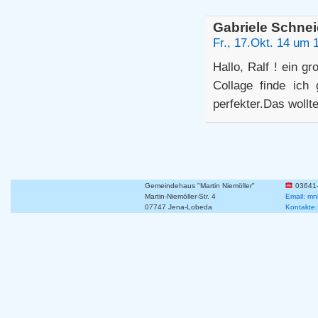
Gabriele Schnei
Fr., 17.Okt. 14 um 
Hallo, Ralf ! ein g
Collage finde ich
perfekter.Das wollt
Gemeindehaus "Martin Niemöller"
03641
Martin-Niemöller-Str. 4
Email: mn
07747 Jena-Lobeda
Kontakte