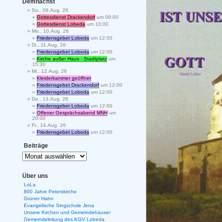
Demnächst
So., 09.Aug. 26
Gottesdienst Drackendorf
um 09:00
Gottesdienst Lobeda
um 10:00
Mo., 10.Aug. 26
Friedensgebet Lobeda
um 12:00
Di., 11.Aug. 26
Friedensgebet Lobeda
um 12:00
Kirche außer Haus - Stadtplatz
um
15:30
Mi., 12.Aug. 26
Kleiderkammer geöffnet
Friedensgebet Drackendorf
um 12:00
Friedensgebet Lobeda
um 12:00
Do., 13.Aug. 26
Friedensgebet Lobeda
um 12:00
Offener Gesprächsabend MNH
um
20:00
Fr., 14.Aug. 26
Friedensgebet Lobeda
um 12:00
Beiträge
Über uns
LoLa
800 Jahre Peterskirche
Grüner Hahn
Evangelische Singschule Jena
Unsere Kirchen und Gemeindehäuser
Gemeindeleitung des KGV Lobeda