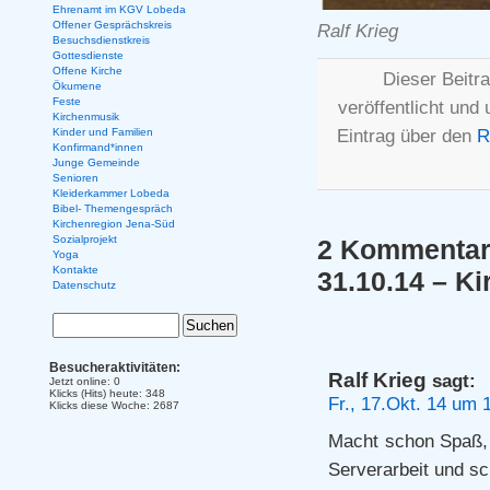
Ehrenamt im KGV Lobeda
Offener Gesprächskreis
Ralf Krieg
Besuchsdienstkreis
Gottesdienste
Offene Kirche
Dieser Beitr
Ökumene
Feste
veröffentlicht und
Kirchenmusik
Eintrag über den
R
Kinder und Familien
Konfirmand*innen
Junge Gemeinde
Senioren
Kleiderkammer Lobeda
Bibel- Themengespräch
Kirchenregion Jena-Süd
Sozialprojekt
2 Kommentare
Yoga
Kontakte
31.10.14 – K
Datenschutz
Besucheraktivitäten:
Ralf Krieg
sagt:
Jetzt online: 0
Klicks (Hits) heute: 348
Fr., 17.Okt. 14 um 
Klicks diese Woche: 2687
Macht schon Spaß,
Serverarbeit und sch