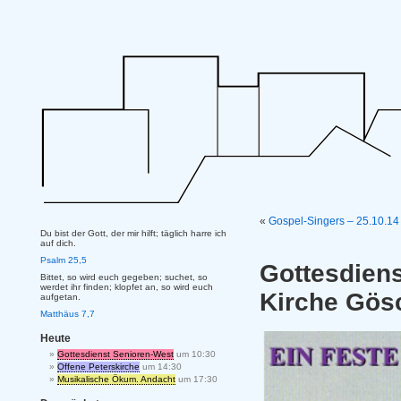
«
Gospel-Singers – 25.10.14
Du bist der Gott, der mir hilft; täglich harre ich
auf dich.
Psalm 25,5
Gottesdie
Bittet, so wird euch gegeben; suchet, so
werdet ihr finden; klopfet an, so wird euch
Kirche Gös
aufgetan.
Matthäus 7,7
Heute
Gottesdienst Senioren-West
um 10:30
Offene Peterskirche
um 14:30
Musikalische Ökum. Andacht
um 17:30