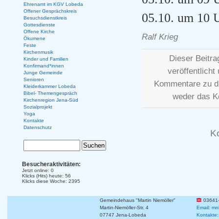
Ehrenamt im KGV Lobeda
Offener Gesprächskreis
05.10. um 10 
Besuchsdienstkreis
Gottesdienste
Offene Kirche
Ralf Krieg
Ökumene
Feste
Kirchenmusik
Dieser Beitr
Kinder und Familien
Konfirmand*innen
veröffentlicht
Junge Gemeinde
Senioren
Kommentare zu d
Kleiderkammer Lobeda
Bibel- Themengespräch
weder das K
Kirchenregion Jena-Süd
Sozialprojekt
Yoga
Kontakte
Datenschutz
K
Besucheraktivitäten:
Jetzt online: 0
Klicks (Hits) heute: 56
Klicks diese Woche: 2395
Gemeindehaus "Martin Niemöller"
03641
Martin-Niemöller-Str. 4
Email: mn
07747 Jena-Lobeda
Kontakte