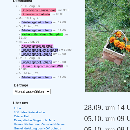
Demnächst
So., 09.Aug. 26
Gottesdienst Drackendorf
um 09:00
Gottesdienst Lobeda
um 10:00
Mo., 10.Aug. 26
Friedensgebet Lobeda
um 12:00
Di., 11.Aug. 26
Friedensgebet Lobeda
um 12:00
Kirche außer Haus - Stadtplatz
um
15:30
Mi., 12.Aug. 26
Kleiderkammer geöffnet
Friedensgebet Drackendorf
um 12:00
Friedensgebet Lobeda
um 12:00
Do., 13.Aug. 26
Friedensgebet Lobeda
um 12:00
Offener Gesprächsabend MNH
um
20:00
Fr., 14.Aug. 26
Friedensgebet Lobeda
um 12:00
Beiträge
Über uns
28.09. um 14 U
LoLa
800 Jahre Peterskirche
05.10. um 09 
Grüner Hahn
Evangelische Singschule Jena
Unsere Kirchen und Gemeindehäuser
05.10. um 09 
Gemeindeleitung des KGV Lobeda