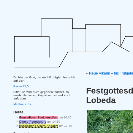
«
Neue Vikarin – bis Frühja
Du bist der Gott, der mir hilft; täglich harre ich
auf dich.
Psalm 25,5
Festgottes
Bittet, so wird euch gegeben; suchet, so
werdet ihr finden; klopfet an, so wird euch
Lobeda
aufgetan.
Matthäus 7,7
Heute
Gottesdienst Senioren-West
um 10:30
Offene Peterskirche
um 14:30
Musikalische Ökum. Andacht
um 17:30