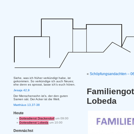
«
Schöpfungsandachten – 06
Siehe, was ich früher verkündigt habe, ist
gekommen. So verkündige ich auch Neues;
ehe denn es sprosst, lasse ich’s euch hören.
Familiengot
Jesaja 42,9
Der Menschensohn ist’s, der den guten
Lobeda
Samen sät. Der Acker ist die Welt.
Matthäus 13,37-38
Heute
Gottesdienst Drackendorf
um 09:00
Gottesdienst Lobeda
um 10:00
Demnächst