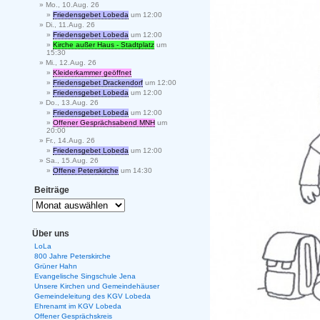
Mo., 10.Aug. 26
Friedensgebet Lobeda
um 12:00
Di., 11.Aug. 26
Friedensgebet Lobeda
um 12:00
Kirche außer Haus - Stadtplatz
um
15:30
Mi., 12.Aug. 26
Kleiderkammer geöffnet
Friedensgebet Drackendorf
um 12:00
Friedensgebet Lobeda
um 12:00
Do., 13.Aug. 26
Friedensgebet Lobeda
um 12:00
Offener Gesprächsabend MNH
um
20:00
Fr., 14.Aug. 26
Friedensgebet Lobeda
um 12:00
Sa., 15.Aug. 26
Offene Peterskirche
um 14:30
Beiträge
Über uns
LoLa
800 Jahre Peterskirche
Grüner Hahn
Evangelische Singschule Jena
Unsere Kirchen und Gemeindehäuser
Gemeindeleitung des KGV Lobeda
Ehrenamt im KGV Lobeda
Offener Gesprächskreis