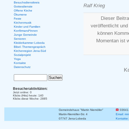
Besuchsdienstkreis
Ralf Krieg
Gottesdienste
Offene Kirche
Ökumene
Dieser Beitr
Feste
Kirchenmusik
veröffentlicht und
Kinder und Familien
Konfirmand*innen
können Kommen
Junge Gemeinde
Senioren
Momentan ist 
Kleiderkammer Lobeda
Bibel- Themengespräch
Kirchenregion Jena-Süd
Sozialprojekt
Yoga
Kontakte
Datenschutz
K
Besucheraktivitäten:
Jetzt online: 0
Klicks (Hits) heute: 140
Klicks diese Woche: 2885
Gemeindehaus "Martin Niemöller"
03641
Martin-Niemöller-Str. 4
Email: mn
07747 Jena-Lobeda
Kontakte