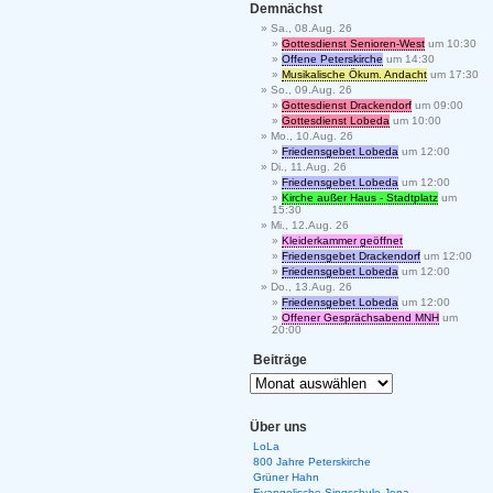
Demnächst
Sa., 08.Aug. 26
Gottesdienst Senioren-West
um 10:30
Offene Peterskirche
um 14:30
Musikalische Ökum. Andacht
um 17:30
So., 09.Aug. 26
Gottesdienst Drackendorf
um 09:00
Gottesdienst Lobeda
um 10:00
Mo., 10.Aug. 26
Friedensgebet Lobeda
um 12:00
Di., 11.Aug. 26
Friedensgebet Lobeda
um 12:00
Kirche außer Haus - Stadtplatz
um
15:30
Mi., 12.Aug. 26
Kleiderkammer geöffnet
Friedensgebet Drackendorf
um 12:00
Friedensgebet Lobeda
um 12:00
Do., 13.Aug. 26
Friedensgebet Lobeda
um 12:00
Offener Gesprächsabend MNH
um
20:00
Beiträge
Über uns
LoLa
800 Jahre Peterskirche
Grüner Hahn
Evangelische Singschule Jena