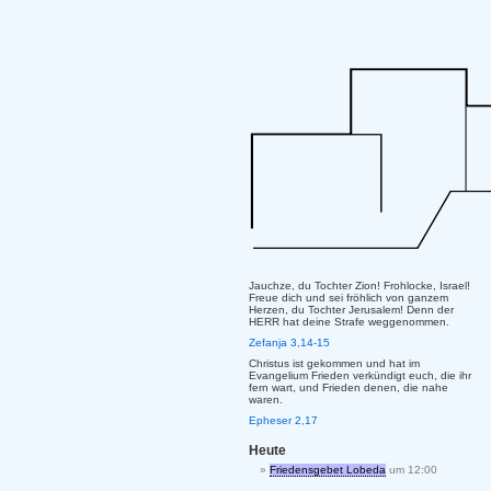
Jauchze, du Tochter Zion! Frohlocke, Israel!
Freue dich und sei fröhlich von ganzem
Herzen, du Tochter Jerusalem! Denn der
HERR hat deine Strafe weggenommen.
Zefanja 3,14-15
Christus ist gekommen und hat im
Evangelium Frieden verkündigt euch, die ihr
fern wart, und Frieden denen, die nahe
waren.
Epheser 2,17
Heute
Friedensgebet Lobeda
um 12:00