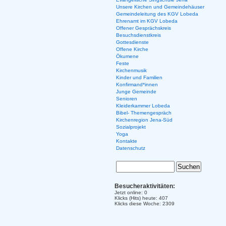
Unsere Kirchen und Gemeindehäuser
Gemeindeleitung des KGV Lobeda
Ehrenamt im KGV Lobeda
Offener Gesprächskreis
Besuchsdienstkreis
Gottesdienste
Offene Kirche
Ökumene
Feste
Kirchenmusik
Kinder und Familien
Konfirmand*innen
Junge Gemeinde
Senioren
Kleiderkammer Lobeda
Bibel- Themengespräch
Kirchenregion Jena-Süd
Sozialprojekt
Yoga
Kontakte
Datenschutz
Besucheraktivitäten:
Jetzt online: 0
Klicks (Hits) heute: 407
Klicks diese Woche: 2309