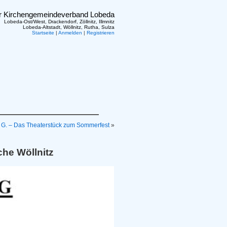
er Kirchengemeindeverband Lobeda
Lobeda-Ost/West, Drackendorf, Zöllnitz, Illmnitz
Lobeda-Altstadt, Wöllnitz, Rutha, Sulza
Startseite
|
Anmelden
|
Registrieren
 G. – Das Theaterstück zum Sommerfest
»
che Wöllnitz